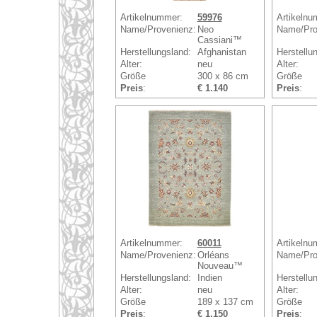
Artikelnummer:
59976
Artikelnu
Name/Provenienz:
Neo
Name/Pro
Cassiani™
Herstellungsland:
Afghanistan
Herstellu
Alter:
neu
Alter:
Größe
300 x 86 cm
Größe
Preis
:
€ 1.140
Preis
:
Artikelnummer:
60011
Artikelnu
Name/Provenienz:
Orléans
Name/Pro
Nouveau™
Herstellungsland:
Indien
Herstellu
Alter:
neu
Alter:
Größe
189 x 137 cm
Größe
Preis
:
€ 1.150
Preis
: