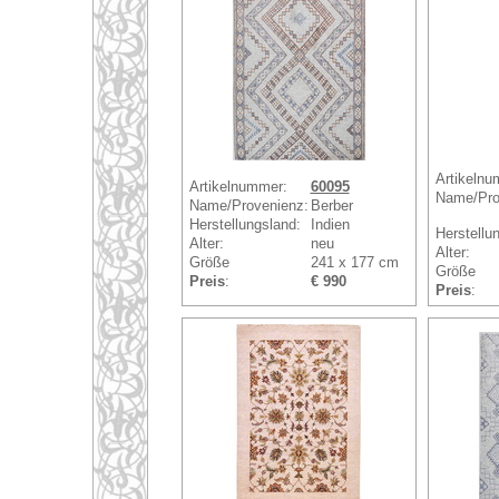
Artikelnu
Artikelnummer:
60095
Name/Pro
Name/Provenienz:
Berber
Herstellungsland:
Indien
Herstellu
Alter:
neu
Alter:
Größe
241 x 177 cm
Größe
Preis
:
€ 990
Preis
: