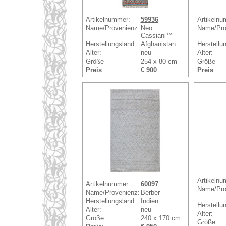
Artikelnummer:
59936
Artikelnu
Name/Provenienz:
Neo
Name/Pro
Cassiani™
Herstellungsland:
Afghanistan
Herstellu
Alter:
neu
Alter:
Größe
254 x 80 cm
Größe
Preis
:
€ 900
Preis
:
Artikelnu
Artikelnummer:
60097
Name/Pro
Name/Provenienz:
Berber
Herstellungsland:
Indien
Herstellu
Alter:
neu
Alter:
Größe
240 x 170 cm
Größe