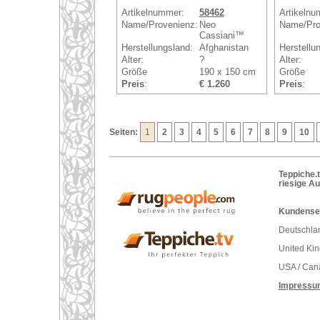
Artikelnummer:
58462
Artikelnu
Name/Provenienz:
Neo
Name/Pro
Cassiani™
Herstellungsland:
Afghanistan
Herstellu
Alter:
?
Alter:
Größe
190 x 150 cm
Größe
Preis
:
€ 1.260
Preis
:
Seiten:
1
2
3
4
5
6
7
8
9
10
Teppiche.t
riesige A
Kundenser
Deutschlan
United Ki
USA / Can
Impressu