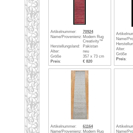
Artikelnummer:
70924
Artikelnu
Name/Provenienz:
Modern Rug
Name/Pro
Creativity™
Herstellu
Herstellungsland:
Pakistan
Alter:
Alter:
neu
Größe
Größe
357 x 73 cm
Preis
:
Preis
:
€ 820
Artikelnummer:
61164
Artikelnu
Name/Provenienz:
Modern Rug
Name/Pro