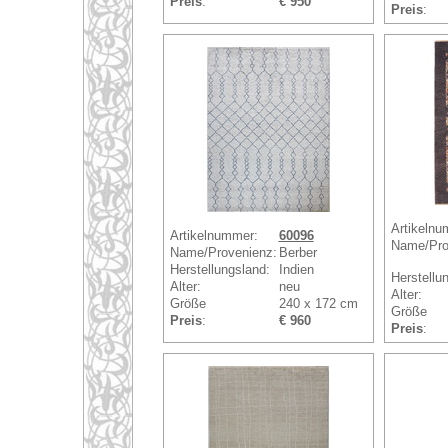
Preis
:
€ 950
Preis
:
Artikelnu
Artikelnummer:
60096
Name/Pro
Name/Provenienz:
Berber
Herstellungsland:
Indien
Herstellu
Alter:
neu
Alter:
Größe
240 x 172 cm
Größe
Preis
:
€ 960
Preis
: