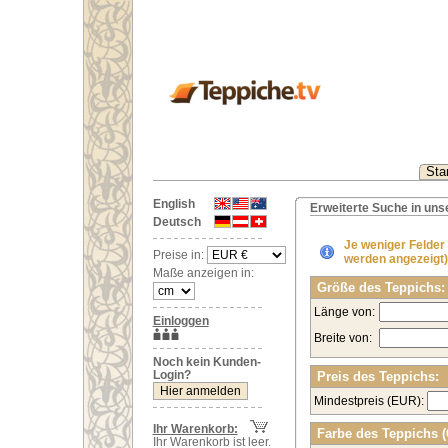
Star
English
Erweiterte Suche in un
Deutsch
Je weniger Felder
Preise in:
werden angezeigt)
Maße anzeigen in:
Größe des Teppichs:
Länge von:
Einloggen
Breite von:
Noch kein Kunden-
Login?
Preis des Teppichs:
Mindestpreis (EUR):
Ihr Warenkorb:
Farbe des Teppichs 
Ihr Warenkorb ist leer.