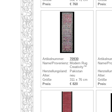
Preis
:
€ 760
Preis
:
Artikelnummer:
70930
Artikelnu
Name/Provenienz:
Modern Rug
Name/Pro
Creativity™
Herstellungsland:
Pakistan
Herstellu
Alter:
neu
Alter:
Größe
311 x 76 cm
Größe
Preis
:
€ 820
Preis
: