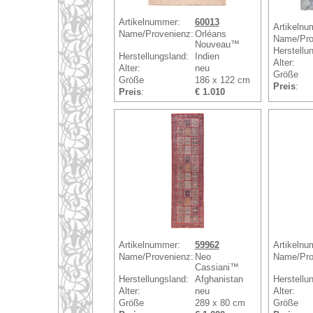
Artikelnummer:
60013
Artikelnu
Name/Provenienz:
Orléans
Name/Pro
Nouveau™
Herstellu
Herstellungsland:
Indien
Alter:
Alter:
neu
Größe
Größe
186 x 122 cm
Preis
:
Preis
:
€ 1.010
Artikelnummer:
59962
Artikelnu
Name/Provenienz:
Neo
Name/Pro
Cassiani™
Herstellungsland:
Afghanistan
Herstellu
Alter:
neu
Alter:
Größe
289 x 80 cm
Größe