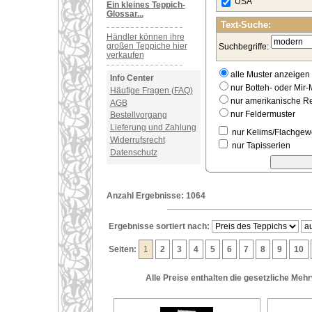
USA
Ein kleines Teppich-
Glossar...
Text-Suche:
Händler können ihre
großen Teppiche hier
Suchbegriffe:
verkaufen
alle Muster anzeigen
Info Center
nur Botteh- oder Mir-
Häufige Fragen (FAQ)
nur amerikanische 
AGB
nur Feldermuster
Bestellvorgang
Lieferung und Zahlung
nur Kelims/Flachge
Widerrufsrecht
nur Tapisserien
Datenschutz
Anzahl Ergebnisse: 1064
Ergebnisse sortiert nach:
Seiten:
1
2
3
4
5
6
7
8
9
10
Alle Preise enthalten die gesetzliche Meh