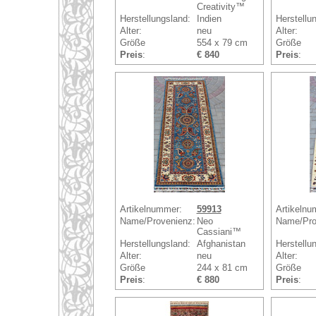
Creativity™
Herstellungsland:
Indien
Herstellu
Alter:
neu
Alter:
Größe
554 x 79 cm
Größe
Preis
:
€ 840
Preis
:
Artikelnummer:
59913
Artikelnu
Name/Provenienz:
Neo
Name/Pro
Cassiani™
Herstellungsland:
Afghanistan
Herstellu
Alter:
neu
Alter:
Größe
244 x 81 cm
Größe
Preis
:
€ 880
Preis
: