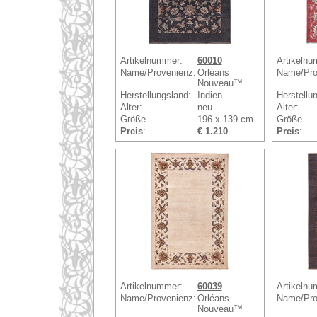
Artikelnummer:
60010
Artikelnu
Name/Provenienz:
Orléans
Name/Pro
Nouveau™
Herstellungsland:
Indien
Herstellu
Alter:
neu
Alter:
Größe
196 x 139 cm
Größe
Preis
:
€ 1.210
Preis
:
Artikelnummer:
60039
Artikelnu
Name/Provenienz:
Orléans
Name/Pro
Nouveau™