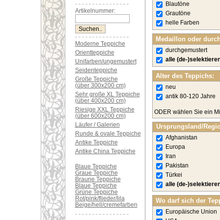
Blautöne
Artikelnummer:
Grautöne
helle Farben
Medaillon oder durc
Moderne Teppiche
durchgemustert
Orientteppiche
alle (de-)selektiere
Unifarben/ungemustert
Seidenteppiche
Alter des Teppichs:
Große Teppiche
(über 300x200 cm)
neu
Sehr große XL Teppiche
antik 80-120 Jahre
(über 400x200 cm)
Riesige XXL Teppiche
ODER wählen Sie ein Mi
(über 600x200 cm)
Läufer / Galerien
Ursprungsland/Regi
Runde & ovale Teppiche
Afghanistan
Antike Teppiche
Europa
Antike China Teppiche
Iran
Pakistan
Blaue Teppiche
Graue Teppiche
Türkei
Braune Teppiche
alle (de-)selektiere
Blaue Teppiche
Grüne Teppiche
Rot/pink/flieder/lila
Wo darf sich der Tep
Beige/hell/cremefarben
Europäische Union