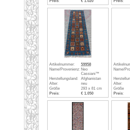
Preis
:
€ 1.020
Preis
:
Artikelnummer:
59958
Artikelnu
Name/Provenienz:
Neo
Name/Pro
Cassiani™
Herstellungsland:
Afghanistan
Herstellu
Alter:
neu
Alter:
Größe
293 x 81 cm
Größe
Preis
:
€ 1.050
Preis
: