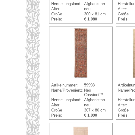
Herstellungsland:
Afghanistan
Herstellu
Alter:
neu
Alter:
Größe
300 x 81 cm
Größe
Preis
:
€ 1.080
Preis
:
Artikelnummer:
59998
Artikelnu
Name/Provenienz:
Neo
Name/Pro
Cassiani™
Herstellungsland:
Afghanistan
Herstellu
Alter:
neu
Alter:
Größe
307 x 80 cm
Größe
Preis
:
€ 1.090
Preis
: