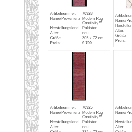
Artikelnummer:
70928
Artikelnu
Name/Provenienz:
Modern Rug
Name/Pro
Creativity™
Herstellu
Herstellungsland:
Pakistan
Alter:
Alter:
neu
Größe
Größe
305 x 72 cm
Preis
:
Preis
:
€ 700
Artikelnummer:
70925
Artikelnu
Name/Provenienz:
Modern Rug
Name/Pro
Creativity™
Herstellungsland:
Pakistan
Herstellu
Alter:
neu
Alter:
Größe
332 x 72 cm
Größe