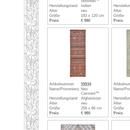
Nouveau™
Herstellungsland:
Indien
Herstellu
Alter:
neu
Alter:
Größe
183 x 120 cm
Größe
Preis
:
€ 980
Preis
:
Artikelnummer:
59934
Artikelnu
Name/Provenienz:
Neo
Name/Pro
Cassiani™
Herstellungsland:
Afghanistan
Herstellu
Alter:
neu
Alter:
Größe
256 x 86 cm
Größe
Preis
:
€ 980
Preis
: