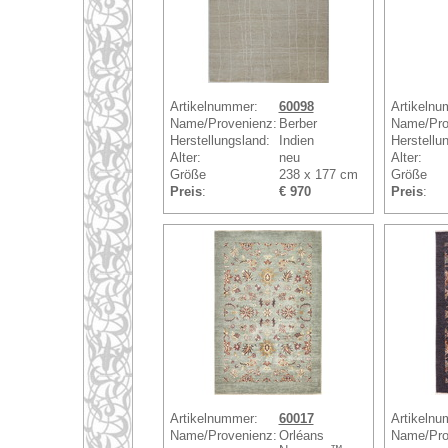
Artikelnummer:
60098
Artikelnu
Name/Provenienz:
Berber
Name/Pro
Herstellungsland:
Indien
Herstellu
Alter:
neu
Alter:
Größe
238 x 177 cm
Größe
Preis
:
€ 970
Preis
:
Artikelnummer:
60017
Artikelnu
Name/Provenienz:
Orléans
Name/Pro