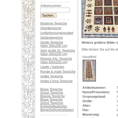
Artikelnummer:
Moderne Teppiche
Orientteppiche
Unifarben/ungemustert
Seidenteppiche
Große Teppiche
Weitere größere Bilder (
(über 300x200 cm)
Bitte klicken Sie auf die 
Sehr große XL Teppiche
(über 400x200 cm)
Hauptbild
Riesige XXL Teppiche
(über 600x200 cm)
Läufer / Galerien
Runde & ovale Teppiche
Antike Teppiche
Antike China Teppiche
Artikelnummer:
Blaue Teppiche
Name/Provenienz:
Graue Teppiche
Braune Teppiche
Ursprungsland:
Blaue Teppiche
Größe:
Grüne Teppiche
Alter:
Rot/pink/flieder/lila
Beige/hell/cremefarben
Flor:
Musterung: