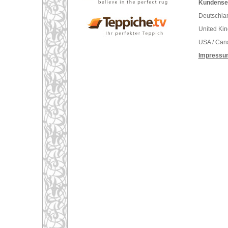
Kundenser
Deutschlan
United Ki
USA / Can
Impressu