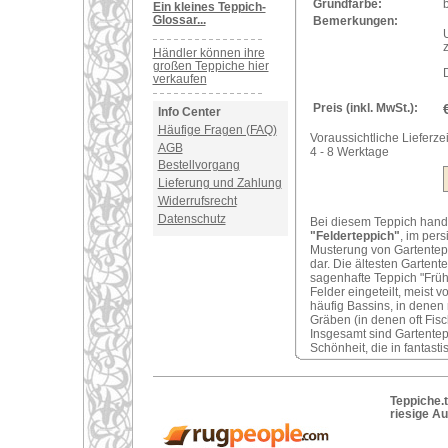
Grundfarbe:
Ein kleines Teppich-
Glossar...
Bemerkungen:
Händler können ihre
großen Teppiche hier
verkaufen
Preis (inkl. MwSt.):
Info Center
Häufige Fragen (FAQ)
Voraussichtliche Lieferzei
AGB
4 - 8 Werktage
Bestellvorgang
Lieferung und Zahlung
Widerrufsrecht
Datenschutz
Bei diesem Teppich hand
"Felderteppich"
, im per
Musterung von Gartentepp
dar. Die ältesten Garten
sagenhafte Teppich "Früh
Felder eingeteilt, meist
häufig Bassins, in dene
Gräben (in denen oft Fis
Insgesamt sind Gartentep
Schönheit, die in fantasti
Teppiche.t
riesige A