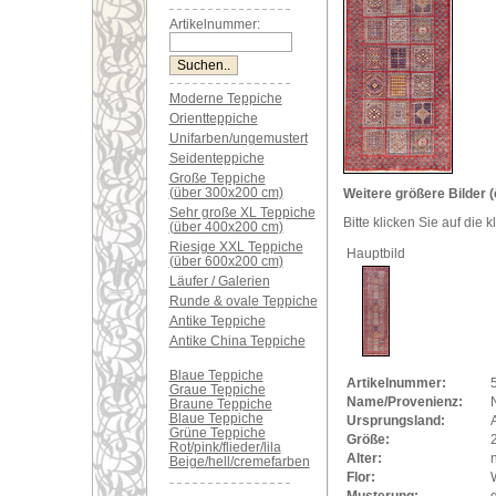
Artikelnummer:
Moderne Teppiche
Orientteppiche
Unifarben/ungemustert
Seidenteppiche
Große Teppiche
(über 300x200 cm)
Weitere größere Bilder (
Sehr große XL Teppiche
Bitte klicken Sie auf die 
(über 400x200 cm)
Riesige XXL Teppiche
Hauptbild
(über 600x200 cm)
Läufer / Galerien
Runde & ovale Teppiche
Antike Teppiche
Antike China Teppiche
Blaue Teppiche
Artikelnummer:
Graue Teppiche
Name/Provenienz:
Braune Teppiche
Blaue Teppiche
Ursprungsland:
Grüne Teppiche
Größe:
Rot/pink/flieder/lila
Alter:
Beige/hell/cremefarben
Flor:
Musterung: