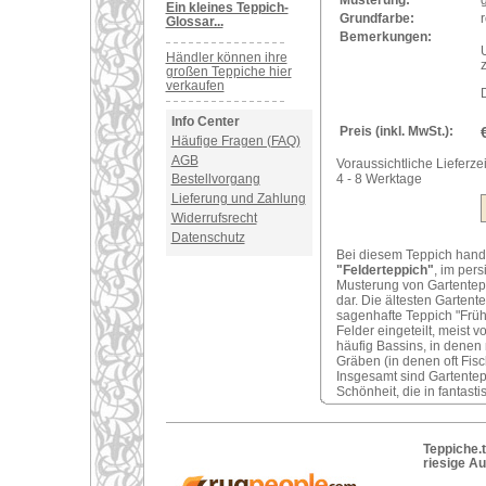
Ein kleines Teppich-
Grundfarbe:
r
Glossar...
Bemerkungen:
Händler können ihre
großen Teppiche hier
verkaufen
Info Center
Preis (inkl. MwSt.):
Häufige Fragen (FAQ)
AGB
Voraussichtliche Lieferzei
4 - 8 Werktage
Bestellvorgang
Lieferung und Zahlung
Widerrufsrecht
Datenschutz
Bei diesem Teppich hand
"Felderteppich"
, im per
Musterung von Gartentepp
dar. Die ältesten Garten
sagenhafte Teppich "Früh
Felder eingeteilt, meist
häufig Bassins, in dene
Gräben (in denen oft Fis
Insgesamt sind Gartentep
Schönheit, die in fantasti
Teppiche.t
riesige A