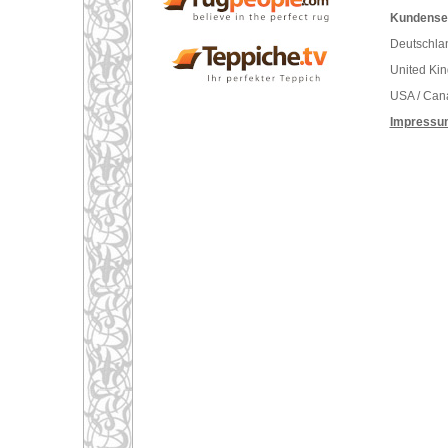
Kundenser
Deutschlan
United Ki
USA / Can
Impressu