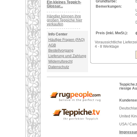
Grundfarbe:
Ein kleines Teppich-
Glossar...
Bemerkungen:
Händler können ihre
großen Teppiche hier
verkaufen
Preis (inkl. MwSt.):
Info Center
Häufige Fragen (FAQ)
Voraussichtliche Lieferzei
AGB
4 - 8 Werktage
Bestellvorgang
Lieferung und Zahlung
Widerrufsrecht
Datenschutz
Teppiche.t
riesige A
Kundenser
Deutschlan
United Ki
USA / Can
Impressu