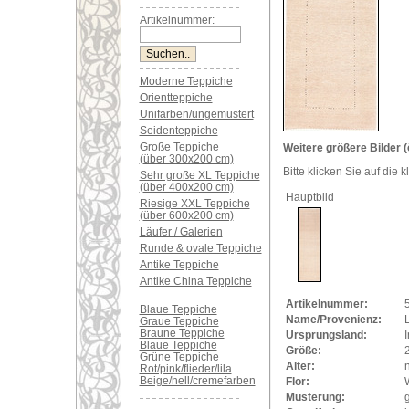
Artikelnummer:
Moderne Teppiche
Orientteppiche
Unifarben/ungemustert
Seidenteppiche
Große Teppiche
Weitere größere Bilder (
(über 300x200 cm)
Bitte klicken Sie auf die 
Sehr große XL Teppiche
(über 400x200 cm)
Hauptbild
Riesige XXL Teppiche
(über 600x200 cm)
Läufer / Galerien
Runde & ovale Teppiche
Antike Teppiche
Antike China Teppiche
Artikelnummer:
Blaue Teppiche
Name/Provenienz:
L
Graue Teppiche
Braune Teppiche
Ursprungsland:
Blaue Teppiche
Größe:
Grüne Teppiche
Alter:
Rot/pink/flieder/lila
Beige/hell/cremefarben
Flor:
Musterung: