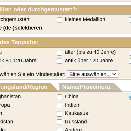
finden?:
Ferner Osten
Europa (nicht EU)
Naher Osten
alle (de-)selektieren
Liste aller Teppich-Provenienzen und
Suchbegriffe
sley)
nur Mahi/Herati-Muster
nur Buchara-Muster
nur Spiegelmuster
ur Seidenteppiche
nur Teppiche mit Bild anzeigen
en Sie eine
genauere Anfrage
.
Bilder vorhanden
Bilder auf Anfrage