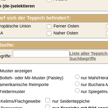
Ergebnisse pro Seite:
Darstellungsart wählen:
euer, ggfs. Zollgebühren und versicherten Versand.
(in
Alter
GroundColor
Artikelnummer
Preis
)
blau / türkis /
 70
neu
aquamarin /
63292
€ 470
Details
rot
 77
neu
blau / rot
63294
€ 490
Details
 78
neu
dunkelblau
63295
€ 490
Details
 78
neu
rot / beige
63281
€ 500
Details
blau / türkis /
 75
neu
aquamarin /
63293
€ 510
Details
rot
grün / beige /
 76
neu
63296
€ 520
Details
rot