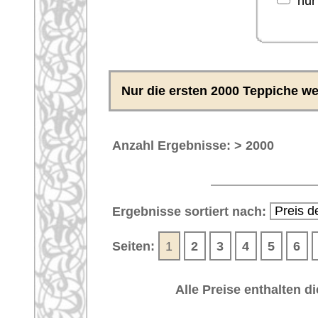
Kazak
63291
Pakistan
220 x
Hommage™
Kazak
63289
Pakistan
228 x
Hommage™
Sarough, antik
61934
Iran
297 x
Kelim
62337
Afghanistan
297 x
Kelim
62338
Afghanistan
297 x
Kelim
62339
Afghanistan
297 x
Kelim
62341
Afghanistan
297 x
Kelim
62340
Afghanistan
300 x
Persische
63016
Indien
312 x
Inspiration™
Dhurrie
62708
Indien
333 x
Kelim
62005
Türkei
432 x
Marokkanische
62191
Marokko
437 x
Decke