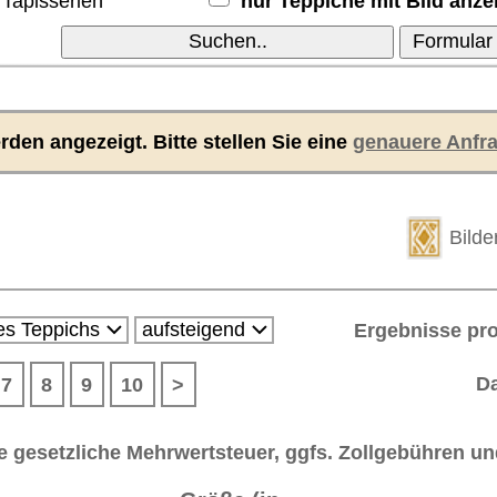
beige /
 77
neu
63291
€ 520
Details
dunkelblau
grün / beige /
 75
neu
63289
€ 530
Details
rot
 86
antik
dunkelblau
61934
€ 670
Details
 74
neu
rot / pink
62337
€ 670
Details
 74
neu
grün / rot
62338
€ 670
Details
dunkelgrau /
 76
neu
anthrazit /
62339
€ 670
Details
rot
 79
neu
grün / rot
62341
€ 670
Details
 79
neu
grün / rot
62340
€ 670
Details
 89
?
beige
63016
€ 670
Details
 81
?
blau
62708
€ 670
Details
 69
?
beige
62005
€ 670
Details
ca.
braun / beige
 89
62191
€ 670
Details
1950
/ blau / rot