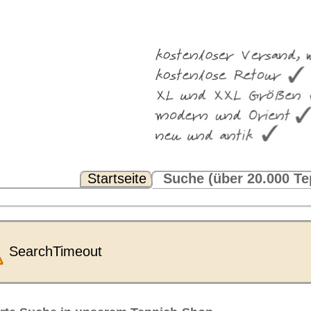
Suche
(über 20.000 Teppiche)
Noch Fragen? FAQ...
pich‐Shop
lt werden, desto mehr Ergebnisse (bis zu 2000
Längeneinheit:
nur runde
Format:
Teppiche