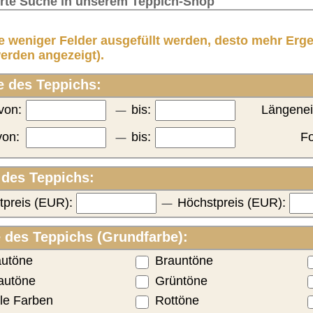
Höchstpreis (EUR):
rbe):
Brauntöne
dunkle Farben
Grüntöne
beige
Rottöne
alle (de-)selektieren
ert?:
kleines Medaillon
Medaillon
älter (bis zu 40 Jahre)
semi-antik
antik über 120 Jahre
alle (de-)selektieren
:
Name/Provenienz
Sie können entweder nach
China
Ursprungsland (z.B. Iran)
Indien
oder nach Provenienz
Kaukasus
(z.B. Kaschan) suchen:
nach Provenienz suchen
Russland
Andere