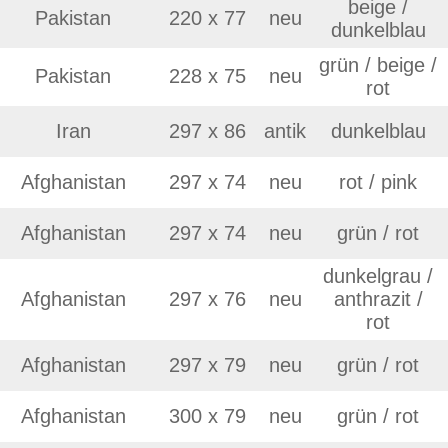
llen Sie eine
genauere Anfrage
.
ße moderne Teppiche | neue und antike Orientteppiche -
rreich: +49 (0)40 450 4102
44 (0)20 7183 4544
 646-688-1335
akt
|
Geschäftsbedingungen