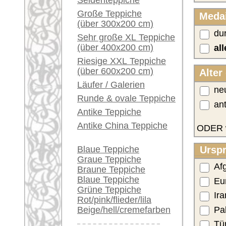
Ein kleines Teppich-
alle (de-)selektieren
Glossar...
Wo darf sich der Teppich be
Händler können ihre
Europäische Union
großen Teppiche hier
verkaufen
USA
Info Center
Text-Suche:
Häufige Fragen (FAQ)
Suchbegriffe:
AGB
Bestellvorgang
Lieferung und Zahlung
alle Muster anzeigen
Widerrufsrecht
nur Botteh- oder Mir-Muster (Pai
Datenschutz
nur amerikanische Reimporte
nur Feldermuster
nur Kelims/Flachgewebe
n
nur Tapisserien
Nur die ersten 2000 Teppiche werden angezeigt. Bitte stell
Anzahl Ergebnisse: > 2000