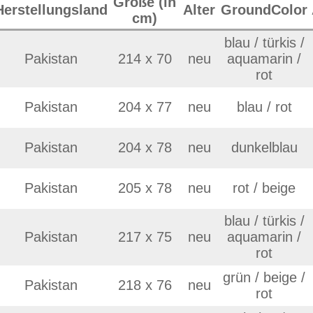
rot / grün /
 76
neu
59854
€ 670
Details
orange
 70
neu
rot
70923
€ 680
Details
blau / türkis /
 80
neu
aquamarin /
63280
€ 690
Details
rot
 77
neu
hellblau
63287
€ 690
Details
 79
neu
dunkelrot
63301
€ 700
Details
 72
neu
rot
70928
€ 700
Details
 80
neu
dunkelrot
63297
€ 710
Details
157
neu
beige / weiß
60100
€ 720
Details
 80
neu
rosé / rosa
70965
€ 720
Details
151
neu
beige / weiß
60099
€ 730
Details
 82
neu
dunkelrot
63300
€ 730
Details
 78
neu
rot / beige
63290
€ 730
Details