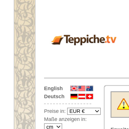
Startseite
English
Deutsch
SearchTimeout
Preise in:
Maße anzeigen in:
Erweiterte Suche in unserem Tep
Einloggen
Je weniger Felder ausgefül
werden angezeigt).
Noch kein Kunden-
Größe des Teppichs:
Login?
Länge von:
bis:
Breite von:
bis:
Ihr Warenkorb:
Ihr Warenkorb ist leer.