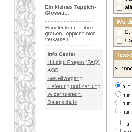
Ergebnisse sortiert nach:
Seiten:
1
2
3
4
5
6
7
8
9
10
>
Alle Preise enthalten die gesetzliche Mehrwertst
Größe 
Name/Provenienz
Nr.
Herstellungsland
cm
Kazak
63292
Pakistan
214 x
Hommage™
Kazak
63294
Pakistan
204 x
Hommage™
Kazak
63295
Pakistan
204 x
Hommage™
Kazak
63281
Pakistan
205 x
Hommage™
Kazak
63293
Pakistan
217 x
Hommage™
Kazak
63296
Pakistan
218 x
Hommage™