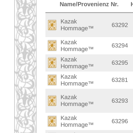
Neo Cassiani™
59854
Afghanistan
198 x
Modern Rug
70923
Pakistan
307 x
Creativity™
Kazak
63280
Pakistan
277 x
Hommage™
Kazak
63287
Pakistan
288 x
Hommage™
Kazak
63301
Pakistan
285 x
Hommage™
Modern Rug
70928
Pakistan
305 x
Creativity™
Kazak
63297
Pakistan
285 x
Hommage™
Berber
60100
Indien
196 x 
Buchara Design
70965
Pakistan
316 x
Berber
60099
Indien
210 x 
Kazak
63300
Pakistan
286 x
Hommage™
Kazak
63290
Pakistan
304 x
Hommage™