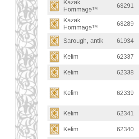
Seiten:
1
2
3
4
5
6
7
8
9
10
>
Nur die ersten 2000 Teppiche werden angezeigt. Bitte ste
Teppiche.tv - gro
riesige Auswahl
Kundenservice:
Deutschland / Öste
United Kingdom: +
USA / Canada: +1
Impressum
|
Kont