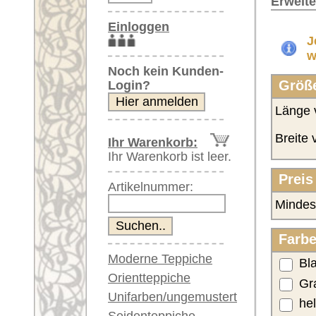
Preis des Teppichs:
Artikelnummer:
Mindestpreis (EUR):
Farbe des Teppichs (Grundfa
Moderne Teppiche
Blautöne
Orientteppiche
Grautöne
Unifarben/ungemustert
helle Farben
Seidenteppiche
Große Teppiche
Medaillon oder durchgemust
(über 300x200 cm)
durchgemustert
Sehr große XL Teppiche
(über 400x200 cm)
alle (de-)selektieren
Riesige XXL Teppiche
(über 600x200 cm)
Alter des Teppichs:
Läufer / Galerien
neu
Runde & ovale Teppiche
antik 80-120 Jahre
Antike Teppiche
Antike China Teppiche
ODER wählen Sie ein Mindestalter
Blaue Teppiche
Ursprungsland/Region
Graue Teppiche
Afghanistan
Braune Teppiche
Blaue Teppiche
Europa
Grüne Teppiche
Iran
Rot/pink/flieder/lila
Beige/hell/cremefarben
Pakistan
Türkei