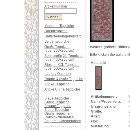
Artikelnummer:
Moderne Teppiche
Orientteppiche
Unifarben/ungemustert
Seidenteppiche
Große Teppiche
Weitere größere Bilder (
(über 300x200 cm)
Bitte klicken Sie auf die 
Sehr große XL Teppiche
(über 400x200 cm)
Hauptbild
Riesige XXL Teppiche
(über 600x200 cm)
Läufer / Galerien
Runde & ovale Teppiche
Antike Teppiche
Antike China Teppiche
Artikelnummer:
Blaue Teppiche
Name/Provenienz:
Graue Teppiche
Braune Teppiche
Ursprungsland:
Blaue Teppiche
Größe:
Grüne Teppiche
Alter:
Rot/pink/flieder/lila
Beige/hell/cremefarben
Flor:
Musterung:
f