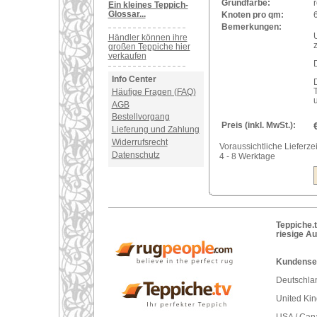
Grundfarbe:
Ein kleines Teppich-
Glossar...
Knoten pro qm:
Bemerkungen:
Händler können ihre
großen Teppiche hier
verkaufen
Info Center
Häufige Fragen (FAQ)
AGB
Bestellvorgang
Preis (inkl. MwSt.):
Lieferung und Zahlung
Widerrufsrecht
Voraussichtliche Lieferzei
Datenschutz
4 - 8 Werktage
Teppiche.t
riesige A
Kundenser
Deutschlan
United Ki