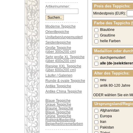
Preis des Teppichs:
Artikelnummer:
Mindestpreis (EUR):
Farbe des Teppichs 
Moderne Teppiche
Blautöne
Orientteppiche
Grautöne
Unifarben/ungemustert
helle Farben
Seidenteppiche
Große Teppiche
Medaillon oder durc
(über 300x200 cm)
Sehr große XL Teppiche
durchgemustert
(über 400x200 cm)
alle (de-)selektiere
Riesige XXL Teppiche
(über 600x200 cm)
Alter des Teppichs:
Läufer / Galerien
neu
Runde & ovale Teppiche
antik 80-120 Jahre
Antike Teppiche
Antike China Teppiche
ODER wählen Sie ein Mi
Blaue Teppiche
Ursprungsland/Regi
Graue Teppiche
Braune Teppiche
Afghanistan
Blaue Teppiche
Grüne Teppiche
Europa
Rot/pink/flieder/lila
Iran
Beige/hell/cremefarben
Pakistan