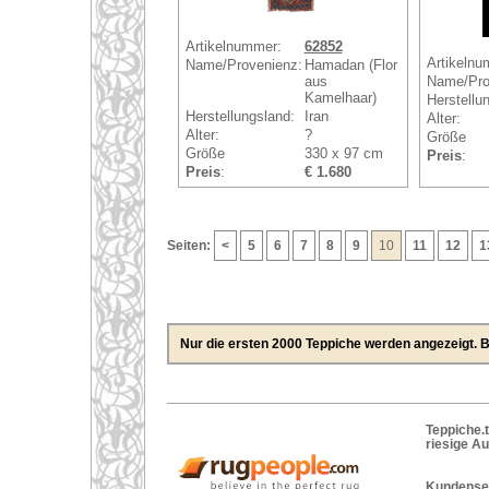
Artikelnummer:
62852
Artikelnu
Name/Provenienz:
Hamadan (Flor
aus
Name/Pro
Kamelhaar)
Herstellu
Herstellungsland:
Iran
Alter:
Alter:
?
Größe
Größe
330 x 97 cm
Preis
:
Preis
:
€ 1.680
Seiten:
<
5
6
7
8
9
10
11
12
1
Nur die ersten 2000 Teppiche werden angezeigt. Bi
Teppiche.t
riesige A
Kundenser