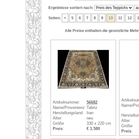
Ergebnisse sortiert nach:
Seiten:
<
5
6
7
8
9
10
11
12
Alle Preise enthalten die gesetzliche Meh
Artikelnu
Artikelnummer:
56682
Name/Pro
Name/Provenienz:
Tabriz
Herstellungsland:
Iran
Herstellu
Alter:
neu
Alter:
Größe
330 x 220 cm
Größe
Preis
:
€ 1.580
Preis
: