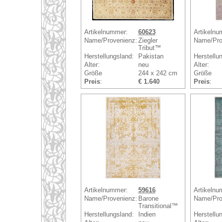
Artikelnummer:
60623
Artikelnu
Name/Provenienz:
Ziegler
Name/Pro
Tribut™
Herstellungsland:
Pakistan
Herstellu
Alter:
neu
Alter:
Größe
244 x 242 cm
Größe
Preis
:
€ 1.640
Preis
:
Artikelnummer:
59616
Artikelnu
Name/Provenienz:
Barone
Name/Pro
Transitional™
Herstellungsland:
Indien
Herstellu