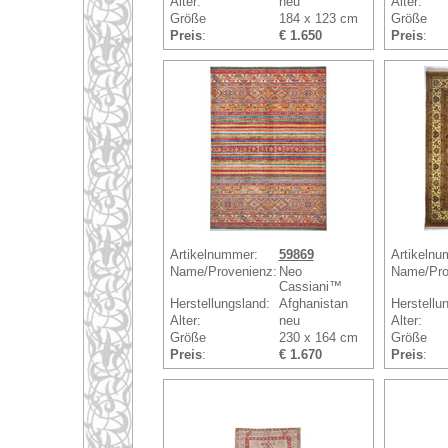
Alter:
neu
Alter:
Größe
184 x 123 cm
Größe
Preis
:
€ 1.650
Preis
:
Artikelnummer:
59869
Artikelnu
Name/Provenienz:
Neo
Name/Pro
Cassiani™
Herstellungsland:
Afghanistan
Herstellu
Alter:
neu
Alter:
Größe
230 x 164 cm
Größe
Preis
:
€ 1.670
Preis
: