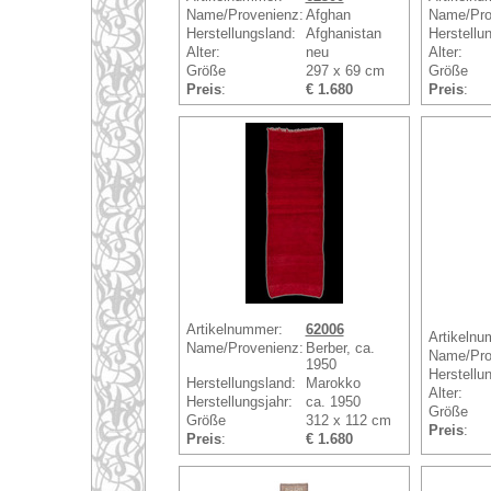
Name/Provenienz:
Afghan
Name/Pro
Herstellungsland:
Afghanistan
Herstellu
Alter:
neu
Alter:
Größe
297 x 69 cm
Größe
Preis
:
€ 1.680
Preis
:
Artikelnummer:
62006
Artikelnu
Name/Provenienz:
Berber, ca.
Name/Pro
1950
Herstellu
Herstellungsland:
Marokko
Alter:
Herstellungsjahr:
ca. 1950
Größe
Größe
312 x 112 cm
Preis
:
Preis
:
€ 1.680