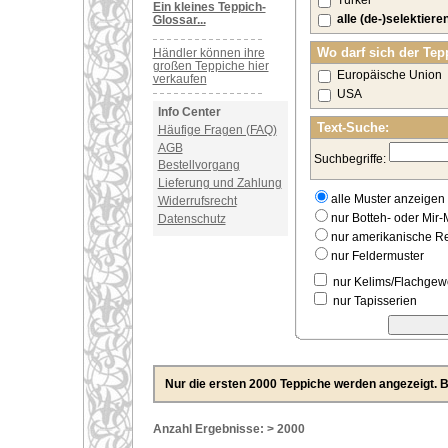
Türkei
Ein kleines Teppich-
alle (de-)selektiere
Glossar...
Wo darf sich der Tep
Händler können ihre
großen Teppiche hier
Europäische Union
verkaufen
USA
Info Center
Text-Suche:
Häufige Fragen (FAQ)
AGB
Suchbegriffe:
Bestellvorgang
Lieferung und Zahlung
alle Muster anzeigen
Widerrufsrecht
nur Botteh- oder Mir-
Datenschutz
nur amerikanische 
nur Feldermuster
nur Kelims/Flachge
nur Tapisserien
Nur die ersten 2000 Teppiche werden angezeigt. Bi
Anzahl Ergebnisse: > 2000