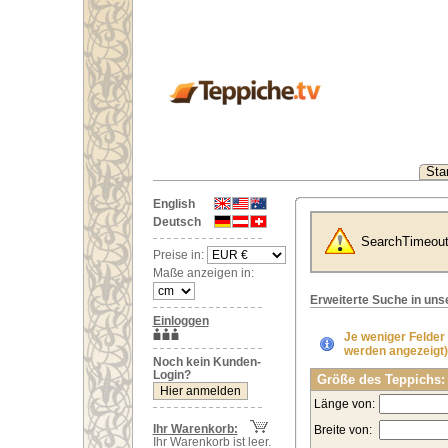
Star
English
Deutsch
SearchTimeou
Preise in:
Maße anzeigen in:
Erweiterte Suche in un
Einloggen
Je weniger Felder
werden angezeigt)
Noch kein Kunden-
Login?
Größe des Teppichs:
Länge von:
Ihr Warenkorb:
Breite von:
Ihr Warenkorb ist leer.