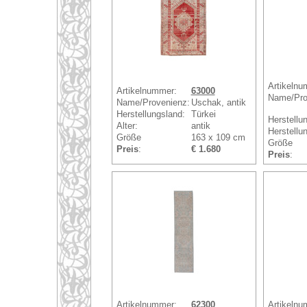
Artikelnu
Artikelnummer:
63000
Name/Pro
Name/Provenienz:
Uschak, antik
Herstellungsland:
Türkei
Herstellu
Alter:
antik
Herstellun
Größe
163 x 109 cm
Größe
Preis
:
€ 1.680
Preis
:
Artikelnummer:
62300
Artikelnu