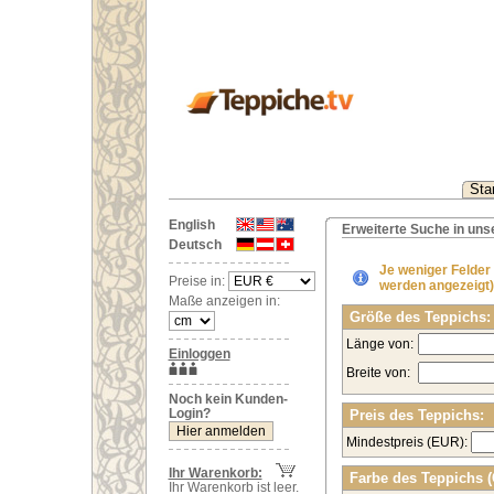
Star
English
Erweiterte Suche in un
Deutsch
Je weniger Felder
Preise in:
werden angezeigt)
Maße anzeigen in:
Größe des Teppichs:
Länge von:
Einloggen
Breite von:
Noch kein Kunden-
Login?
Preis des Teppichs:
Mindestpreis (EUR):
Ihr Warenkorb:
Farbe des Teppichs 
Ihr Warenkorb ist leer.