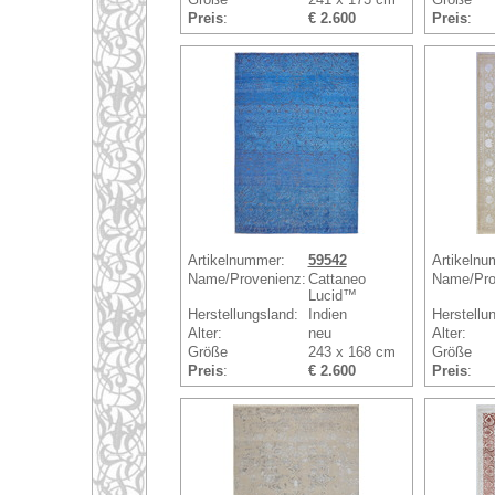
Preis
:
€ 2.600
Preis
:
Artikelnummer:
59542
Artikelnu
Name/Provenienz:
Cattaneo
Name/Pro
Lucid™
Herstellungsland:
Indien
Herstellu
Alter:
neu
Alter:
Größe
243 x 168 cm
Größe
Preis
:
€ 2.600
Preis
: