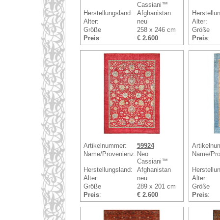
Cassiani™
Herstellungsland:
Afghanistan
Herstellu
Alter:
neu
Alter:
Größe
258 x 246 cm
Größe
Preis
:
€ 2.600
Preis
:
Artikelnummer:
59924
Artikelnu
Name/Provenienz:
Neo
Name/Pro
Cassiani™
Herstellungsland:
Afghanistan
Herstellu
Alter:
neu
Alter:
Größe
289 x 201 cm
Größe
Preis
:
€ 2.600
Preis
: