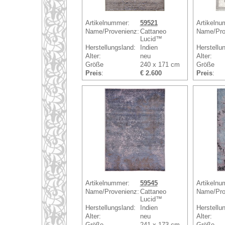
Artikelnummer:
59521
Artikelnu
Name/Provenienz:
Cattaneo
Name/Pro
Lucid™
Herstellungsland:
Indien
Herstellu
Alter:
neu
Alter:
Größe
240 x 171 cm
Größe
Preis
:
€ 2.600
Preis
:
Artikelnummer:
59545
Artikelnu
Name/Provenienz:
Cattaneo
Name/Pro
Lucid™
Herstellungsland:
Indien
Herstellu
Alter:
neu
Alter:
Größe
241 x 173 cm
Größe