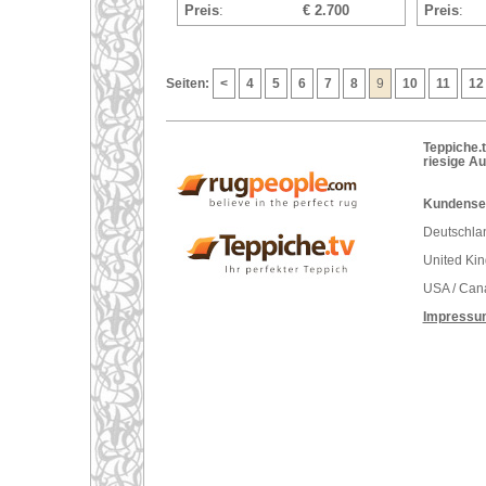
Preis
:
€ 2.700
Preis
:
Seiten:
<
4
5
6
7
8
9
10
11
12
Teppiche.t
riesige A
Kundenser
Deutschlan
United Ki
USA / Can
Impressu