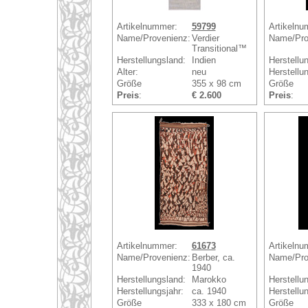
Artikelnummer:
59799
Artikelnu
Name/Provenienz:
Verdier
Name/Pro
Transitional™
Herstellungsland:
Indien
Herstellu
Alter:
neu
Herstellun
Größe
355 x 98 cm
Größe
Preis
:
€ 2.600
Preis
:
Artikelnummer:
61673
Artikelnu
Name/Provenienz:
Berber, ca.
Name/Pro
1940
Herstellungsland:
Marokko
Herstellu
Herstellungsjahr:
ca. 1940
Herstellun
Größe
333 x 180 cm
Größe