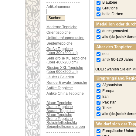
Blautöne
Artikelnummer:
Grautöne
helle Farben
Medaillon oder durc
Moderne Teppiche
durchgemustert
Orientteppiche
alle (de-)selektiere
Unifarben/ungemustert
Seidenteppiche
Alter des Teppichs:
Große Teppiche
(über 300x200 cm)
neu
Sehr große XL Teppiche
antik 80-120 Jahre
(über 400x200 cm)
Riesige XXL Teppiche
ODER wählen Sie ein Mi
(über 600x200 cm)
Läufer / Galerien
Ursprungsland/Regi
Runde & ovale Teppiche
Afghanistan
Antike Teppiche
Europa
Antike China Teppiche
Iran
Pakistan
Blaue Teppiche
Graue Teppiche
Türkei
Braune Teppiche
alle (de-)selektiere
Blaue Teppiche
Grüne Teppiche
Rot/pink/flieder/lila
Wo darf sich der Tep
Beige/hell/cremefarben
Europäische Union