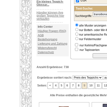
USA
Ein kleines Teppich-
Glossar...
Text-Suche:
Händler können ihre
großen Teppiche hier
Suchbegriffe:
verkaufen
alle Muster anzeigen
Info Center
nur Botteh- oder Mir-
Häufige Fragen (FAQ)
nur amerikanische 
AGB
nur Feldermuster
Bestellvorgang
Lieferung und Zahlung
nur Kelims/Flachge
Widerrufsrecht
nur Tapisserien
Datenschutz
Anzahl Ergebnisse: 738
Ergebnisse sortiert nach:
Seiten:
<
4
5
6
7
8
9
10
11
1
Alle Preise enthalten die gesetzliche Meh