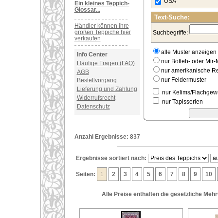
USA
Ein kleines Teppich-
Glossar...
Text-Suche:
Händler können ihre
großen Teppiche hier
Suchbegriffe:
verkaufen
alle Muster anzeigen
Info Center
nur Botteh- oder Mir-
Häufige Fragen (FAQ)
nur amerikanische 
AGB
nur Feldermuster
Bestellvorgang
Lieferung und Zahlung
nur Kelims/Flachge
Widerrufsrecht
nur Tapisserien
Datenschutz
Anzahl Ergebnisse: 837
Ergebnisse sortiert nach:
Seiten:
1
2
3
4
5
6
7
8
9
10
Alle Preise enthalten die gesetzliche Meh