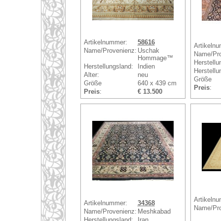
Artikelnummer:
58616
Artikeln
Name/Provenienz:
Uschak
Name/Pro
Hommage™
Herstellu
Herstellungsland:
Indien
Herstellu
Alter:
neu
Größe
Größe
640 x 439 cm
Preis
:
Preis
:
€ 13.500
Artikeln
Artikelnummer:
34368
Name/Pro
Name/Provenienz:
Meshkabad
Herstellungsland:
Iran