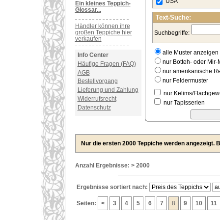
USA
Ein kleines Teppich-
Glossar...
Text-Suche:
Händler können ihre
großen Teppiche hier
Suchbegriffe:
verkaufen
alle Muster anzeigen
Info Center
nur Botteh- oder Mir-
Häufige Fragen (FAQ)
nur amerikanische 
AGB
nur Feldermuster
Bestellvorgang
Lieferung und Zahlung
nur Kelims/Flachge
Widerrufsrecht
nur Tapisserien
Datenschutz
Nur die ersten 2000 Teppiche werden angezeigt. Bi
Anzahl Ergebnisse: > 2000
Ergebnisse sortiert nach:
Seiten:
<
3
4
5
6
7
8
9
10
11