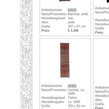
Artikelnu
Artikelnummer:
62652
Name/Pro
Name/Provenienz:
Bachtiar, antik
Herstellungsland:
Iran
Herstellu
Alter:
antik
Herstellun
Größe
307 x 97 cm
Größe
Preis
:
€ 3.100
Preis
:
Artikelnummer:
62922
Artikelnu
Name/Provenienz:
Uschak, ca.
Name/Pro
1940
Herstellu
Herstellungsland:
Türkei
Alter:
Herstellungsjahr:
ca. 1940
Größe
Größe
315 x 81 cm
Preis
: