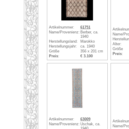
Artikelnummer:
61751
Artikelnu
Name/Provenienz:
Berber, ca.
Name/Pro
1940
Herstellu
Herstellungsland:
Marokko
Alter:
Herstellungsjahr:
ca. 1940
Größe
Größe
356 x 201 cm
Preis
:
Preis
:
€ 3.100
Artikelnummer:
63009
Artikelnu
Name/Provenienz:
Uschak, ca.
Name/Pro
1940