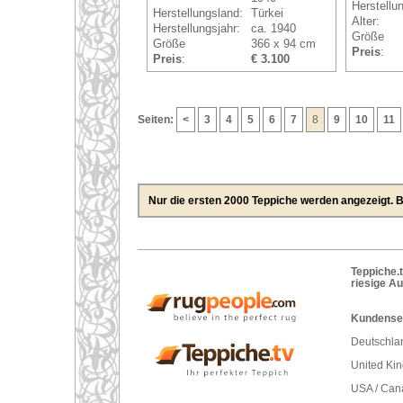
Herstellu
Herstellungsland:
Türkei
Alter:
Herstellungsjahr:
ca. 1940
Größe
Größe
366 x 94 cm
Preis
:
Preis
:
€ 3.100
Seiten:
<
3
4
5
6
7
8
9
10
11
Nur die ersten 2000 Teppiche werden angezeigt. Bi
Teppiche.t
riesige A
Kundenser
Deutschlan
United Ki
USA / Can