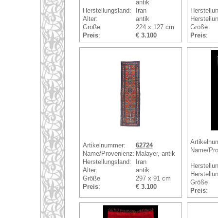
antik
Herstellungsland:
Iran
Herstellu
Alter:
antik
Herstellun
Größe
224 x 127 cm
Größe
Preis
:
€ 3.100
Preis
:
Artikelnu
Artikelnummer:
62724
Name/Pro
Name/Provenienz:
Malayer, antik
Herstellungsland:
Iran
Herstellu
Alter:
antik
Herstellun
Größe
297 x 91 cm
Größe
Preis
:
€ 3.100
Preis
: