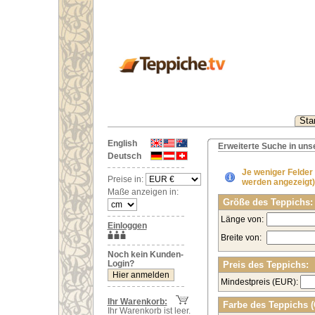
Star
English
Erweiterte Suche in un
Deutsch
Je weniger Felder
Preise in:
werden angezeigt)
Maße anzeigen in:
Größe des Teppichs:
Länge von:
Einloggen
Breite von:
Noch kein Kunden-
Login?
Preis des Teppichs:
Mindestpreis (EUR):
Ihr Warenkorb:
Farbe des Teppichs 
Ihr Warenkorb ist leer.