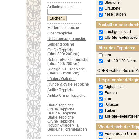
Blautöne
Artikelnummer:
Grautöne
helle Farben
Medaillon oder durc
Moderne Teppiche
durchgemustert
Orientteppiche
alle (de-)selektiere
Unifarben/ungemustert
Seidenteppiche
Alter des Teppichs:
Große Teppiche
(über 300x200 cm)
neu
Sehr große XL Teppiche
antik 80-120 Jahre
(über 400x200 cm)
Riesige XXL Teppiche
ODER wählen Sie ein Mi
(über 600x200 cm)
Läufer / Galerien
Ursprungsland/Regi
Runde & ovale Teppiche
Afghanistan
Antike Teppiche
Europa
Antike China Teppiche
Iran
Pakistan
Blaue Teppiche
Graue Teppiche
Türkei
Braune Teppiche
alle (de-)selektiere
Blaue Teppiche
Grüne Teppiche
Rot/pink/flieder/lila
Wo darf sich der Tep
Beige/hell/cremefarben
Europäische Union