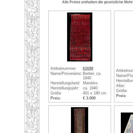
Alle Preise enthalten die gesetzliche Meh
Artikelnummer:
61690
Artikelnu
Name/Provenienz:
Berber, ca.
Name/Pro
1940
Herstellu
Herstellungsland:
Marokko
Alter:
Herstellungsjahr:
ca. 1940
Größe
Größe
401 x 180 cm
Preis
:
Preis
:
€ 3.000