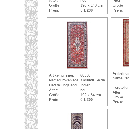
Alter:
neu
Alter:
Größe
196 x 148 cm
Größe
Preis
:
€ 1.290
Preis
:
Artikelnu
Artikelnummer:
60336
Name/Pro
Name/Provenienz:
Kashmir Seide
Herstellungsland:
Indien
Herstellu
Alter:
neu
Alter:
Größe
192 x 84 cm
Größe
Preis
:
€ 1.300
Preis
: