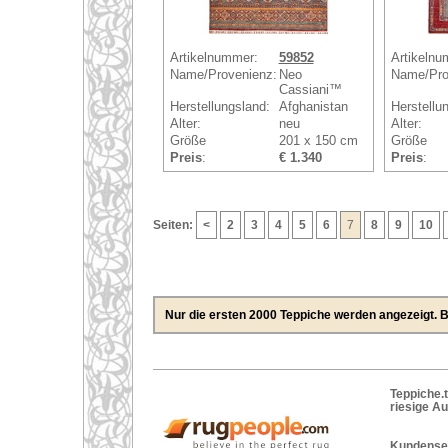
Artikelnummer:
59852
Artikelnu
Name/Provenienz:
Neo
Name/Pro
Cassiani™
Herstellungsland:
Afghanistan
Herstellu
Alter:
neu
Alter:
Größe
201 x 150 cm
Größe
Preis
:
€ 1.340
Preis
:
Seiten:
<
2
3
4
5
6
7
8
9
10
Nur die ersten 2000 Teppiche werden angezeigt. Bi
Teppiche.t
riesige A
Kundenser