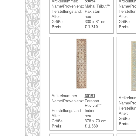
Artikelnummer:
59054
Artikelnu
Name/Provenienz:
Mahal Tribut™
Name/Pro
Herstellungsland:
Pakistan
Herstellu
Alter:
neu
Alter:
Größe
300 x 81 cm
Größe
Preis
:
€ 1.310
Preis
:
Artikelnummer:
60191
Artikelnu
Name/Provenienz:
Farahan
Name/Pro
Revival™
Herstellu
Herstellungsland:
Indien
Alter:
Alter:
neu
Größe
Größe
378 x 79 cm
Preis
:
Preis
:
€ 1.330