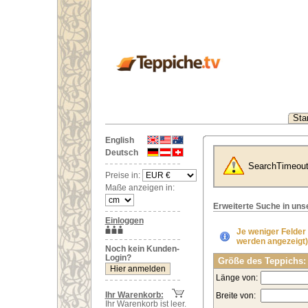
Star
English
Deutsch
SearchTimeou
Preise in:
Maße anzeigen in:
Erweiterte Suche in un
Einloggen
Je weniger Felder
werden angezeigt)
Noch kein Kunden-
Login?
Größe des Teppichs:
Länge von:
Ihr Warenkorb:
Breite von:
Ihr Warenkorb ist leer.