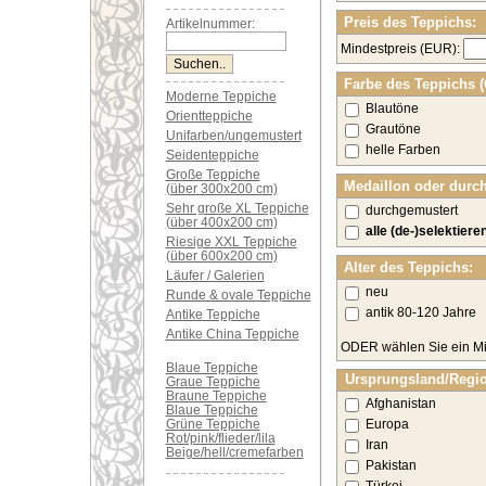
Preis des Teppichs:
Artikelnummer:
Mindestpreis (EUR):
Farbe des Teppichs 
Moderne Teppiche
Blautöne
Orientteppiche
Grautöne
Unifarben/ungemustert
helle Farben
Seidenteppiche
Große Teppiche
Medaillon oder durc
(über 300x200 cm)
Sehr große XL Teppiche
durchgemustert
(über 400x200 cm)
alle (de-)selektiere
Riesige XXL Teppiche
(über 600x200 cm)
Alter des Teppichs:
Läufer / Galerien
neu
Runde & ovale Teppiche
antik 80-120 Jahre
Antike Teppiche
Antike China Teppiche
ODER wählen Sie ein Mi
Blaue Teppiche
Ursprungsland/Regi
Graue Teppiche
Braune Teppiche
Afghanistan
Blaue Teppiche
Grüne Teppiche
Europa
Rot/pink/flieder/lila
Iran
Beige/hell/cremefarben
Pakistan