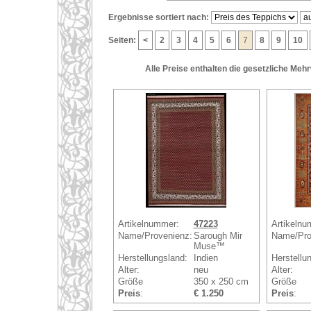
Ergebnisse sortiert nach:
Seiten:
<
2
3
4
5
6
7
8
9
10
Alle Preise enthalten die gesetzliche Meh
Artikelnummer:
47223
Artikelnu
Name/Provenienz:
Sarough Mir
Name/Pro
Muse™
Herstellungsland:
Indien
Herstellu
Alter:
neu
Alter:
Größe
350 x 250 cm
Größe
Preis
:
€ 1.250
Preis
: