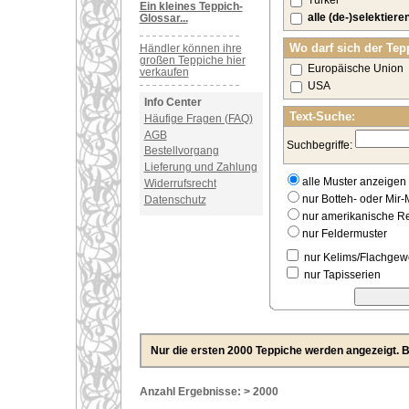
Türkei
Ein kleines Teppich-
alle (de-)selektiere
Glossar...
Wo darf sich der Tep
Händler können ihre
großen Teppiche hier
Europäische Union
verkaufen
USA
Info Center
Text-Suche:
Häufige Fragen (FAQ)
AGB
Suchbegriffe:
Bestellvorgang
Lieferung und Zahlung
alle Muster anzeigen
Widerrufsrecht
nur Botteh- oder Mir-
Datenschutz
nur amerikanische 
nur Feldermuster
nur Kelims/Flachge
nur Tapisserien
Nur die ersten 2000 Teppiche werden angezeigt. Bi
Anzahl Ergebnisse: > 2000