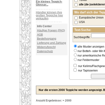
Türkei
Ein kleines Teppich-
alle (de-)selektiere
Glossar...
Wo darf sich der Tep
Händler können ihre
großen Teppiche hier
Europäische Union
verkaufen
USA
Info Center
Text-Suche:
Häufige Fragen (FAQ)
AGB
Suchbegriffe:
Bestellvorgang
Lieferung und Zahlung
alle Muster anzeigen
Widerrufsrecht
nur Botteh- oder Mir-
Datenschutz
nur amerikanische 
nur Feldermuster
nur Kelims/Flachge
nur Tapisserien
Nur die ersten 2000 Teppiche werden angezeigt. Bi
Anzahl Ergebnisse: > 2000