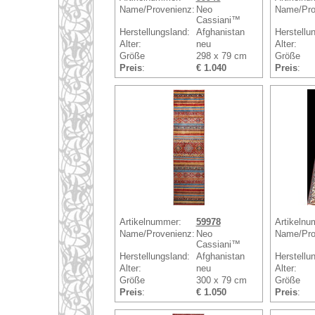
Name/Provenienz:
Neo
Name/Pro
Cassiani™
Herstellungsland:
Afghanistan
Herstellu
Alter:
neu
Alter:
Größe
298 x 79 cm
Größe
Preis
:
€ 1.040
Preis
:
Artikelnummer:
59978
Artikelnu
Name/Provenienz:
Neo
Name/Pro
Cassiani™
Herstellungsland:
Afghanistan
Herstellu
Alter:
neu
Alter:
Größe
300 x 79 cm
Größe
Preis
:
€ 1.050
Preis
: