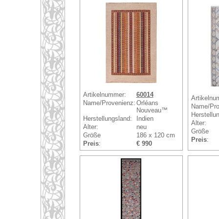
Artikelnummer:
60014
Artikelnu
Name/Provenienz:
Orléans
Name/Pro
Nouveau™
Herstellu
Herstellungsland:
Indien
Alter:
Alter:
neu
Größe
Größe
186 x 120 cm
Preis
:
Preis
:
€ 990