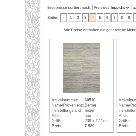
Ergebnisse sortiert nach:
Seiten:
<
1
2
3
4
5
6
7
8
9
Alle Preise enthalten die gesetzliche Meh
Artikelnummer:
60510
Artikelnu
Name/Provenienz:
Berber
Name/Pro
Herstellungsland:
Indien
Herstellu
Alter:
neu
Alter:
Größe
239 x 177 cm
Größe
Preis
:
€ 980
Preis
: