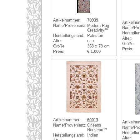
Artikelnummer:
70939
Artikelnu
Name/Provenienz:
Modern Rug
Name/Pro
Creativity™
Herstellu
Herstellungsland:
Pakistan
Alter:
Alter:
neu
Größe
Größe
368 x 78 cm
Preis
:
Preis
:
€ 1.000
Artikelnummer:
60013
Artikelnu
Name/Provenienz:
Orléans
Name/Pro
Nouveau™
Herstellu
Herstellungsland:
Indien
Alter: