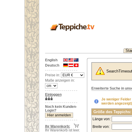
Star
English
Deutsch
SearchTimeou
Preise in:
Maße anzeigen in:
Erweiterte Suche in un
Einloggen
Je weniger Felder
werden angezeigt)
Noch kein Kunden-
Login?
Größe des Teppichs:
Länge von:
Ihr Warenkorb:
Breite von:
Ihr Warenkorb ist leer.