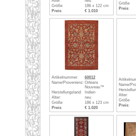
Alter:
neu
Größe
Größe
186 x 122 cm
Preis
:
Preis
:
€ 1.010
Artikelnummer:
60012
Artikelnu
Name/Provenienz:
Orléans
Name/Pro
Nouveau™
Herstellu
Herstellungsland:
Indien
Alter:
Alter:
neu
Größe
Größe
186 x 123 cm
Preis
:
Preis
:
€ 1.020