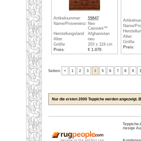
Artikelnummer:
59847
Artikelnu
Name/Provenienz:
Neo
Name/Pro
Cassiani™
Herstellu
Herstellungsland:
Afghanistan
Alter:
Alter:
neu
Größe
Größe
203 x 119 cm
Preis
:
Preis
:
€ 1.070
Seiten:
<
1
2
3
4
5
6
7
8
9
Nur die ersten 2000 Teppiche werden angezeigt. Bi
Teppiche.t
riesige A
Kundenser