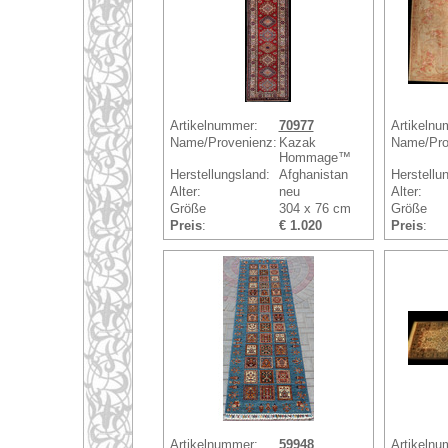
Artikelnummer:
70977
Artikelnu
Name/Provenienz:
Kazak
Name/Pro
Hommage™
Herstellungsland:
Afghanistan
Herstellu
Alter:
neu
Alter:
Größe
304 x 76 cm
Größe
Preis
:
€ 1.020
Preis
:
Artikelnummer:
59948
Artikelnu