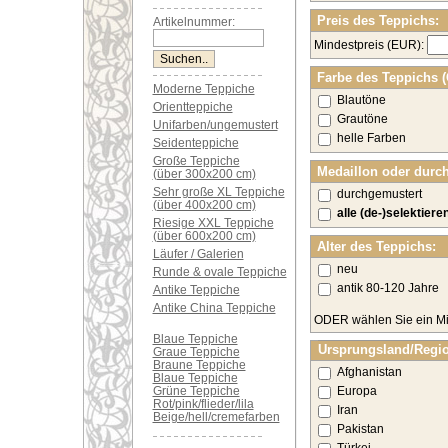
Preis des Teppichs:
Artikelnummer:
Mindestpreis (EUR):
Farbe des Teppichs 
Moderne Teppiche
Blautöne
Orientteppiche
Grautöne
Unifarben/ungemustert
helle Farben
Seidenteppiche
Große Teppiche
Medaillon oder durc
(über 300x200 cm)
Sehr große XL Teppiche
durchgemustert
(über 400x200 cm)
alle (de-)selektiere
Riesige XXL Teppiche
(über 600x200 cm)
Alter des Teppichs:
Läufer / Galerien
neu
Runde & ovale Teppiche
antik 80-120 Jahre
Antike Teppiche
Antike China Teppiche
ODER wählen Sie ein Mi
Blaue Teppiche
Ursprungsland/Regi
Graue Teppiche
Braune Teppiche
Afghanistan
Blaue Teppiche
Grüne Teppiche
Europa
Rot/pink/flieder/lila
Iran
Beige/hell/cremefarben
Pakistan