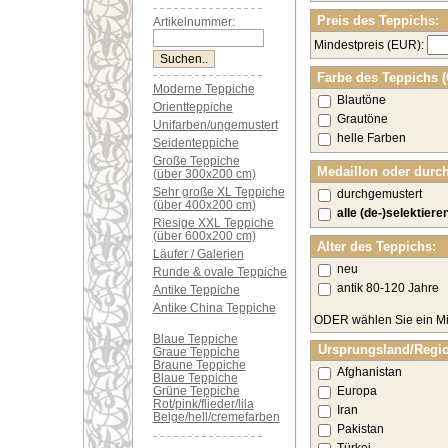
Preis des Teppichs:
Artikelnummer:
Mindestpreis (EUR):
Farbe des Teppichs 
Moderne Teppiche
Blautöne
Orientteppiche
Grautöne
Unifarben/ungemustert
helle Farben
Seidenteppiche
Große Teppiche
Medaillon oder durc
(über 300x200 cm)
Sehr große XL Teppiche
durchgemustert
(über 400x200 cm)
alle (de-)selektiere
Riesige XXL Teppiche
(über 600x200 cm)
Alter des Teppichs:
Läufer / Galerien
neu
Runde & ovale Teppiche
antik 80-120 Jahre
Antike Teppiche
Antike China Teppiche
ODER wählen Sie ein Mi
Blaue Teppiche
Ursprungsland/Regi
Graue Teppiche
Braune Teppiche
Afghanistan
Blaue Teppiche
Grüne Teppiche
Europa
Rot/pink/flieder/lila
Iran
Beige/hell/cremefarben
Pakistan