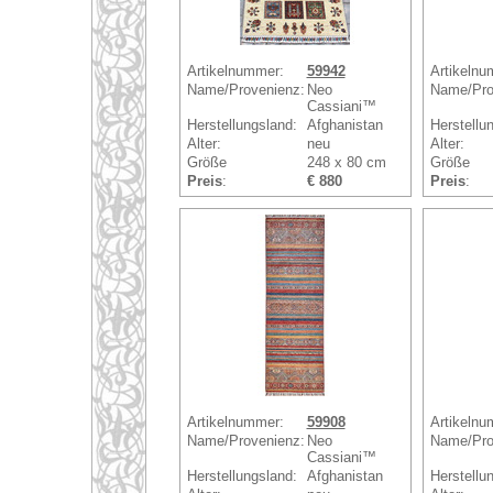
Artikelnummer:
59942
Artikelnu
Name/Provenienz:
Neo
Name/Pro
Cassiani™
Herstellungsland:
Afghanistan
Herstellu
Alter:
neu
Alter:
Größe
248 x 80 cm
Größe
Preis
:
€ 880
Preis
:
Artikelnummer:
59908
Artikelnu
Name/Provenienz:
Neo
Name/Pro
Cassiani™
Herstellungsland:
Afghanistan
Herstellu