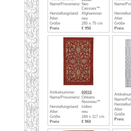
Name/Provenienz:
Neo
Name/Pro
Cassiani™
Herstellungsland:
Afghanistan
Herstellu
Alter:
neu
Alter:
Größe
285 x 75 cm
Größe
Preis
:
€ 950
Preis
:
Artikelnummer:
60016
Artikelnu
Name/Provenienz:
Orléans
Name/Pro
Nouveau™
Herstellu
Herstellungsland:
Indien
Alter:
Alter:
neu
Größe
Größe
184 x 117 cm
Preis
:
Preis
:
€ 960