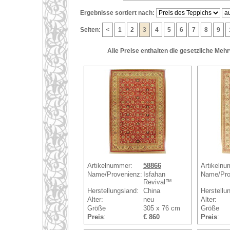
Ergebnisse sortiert nach:
Seiten:
<
1
2
3
4
5
6
7
8
9
Alle Preise enthalten die gesetzliche Meh
Artikelnummer:
58866
Artikelnu
Name/Provenienz:
Isfahan
Name/Pro
Revival™
Herstellungsland:
China
Herstellu
Alter:
neu
Alter:
Größe
305 x 76 cm
Größe
Preis
:
€ 860
Preis
: