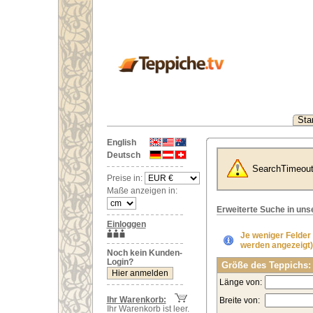
Star
English
Deutsch
SearchTimeou
Preise in:
Maße anzeigen in:
Erweiterte Suche in un
Einloggen
Je weniger Felder
werden angezeigt)
Noch kein Kunden-
Login?
Größe des Teppichs:
Länge von:
Ihr Warenkorb:
Breite von:
Ihr Warenkorb ist leer.