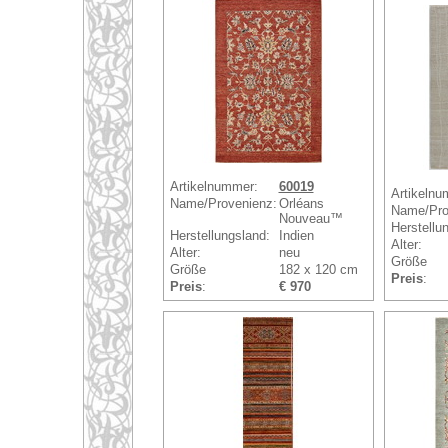
Artikelnummer:
60019
Artikelnu
Name/Provenienz:
Orléans
Name/Pro
Nouveau™
Herstellu
Herstellungsland:
Indien
Alter:
Alter:
neu
Größe
Größe
182 x 120 cm
Preis
:
Preis
:
€ 970