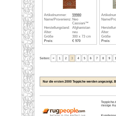
Artikelnummer:
59980
Artikelnu
Name/Provenienz:
Neo
Name/Pro
Cassiani™
Herstellungsland:
Afghanistan
Herstellu
Alter:
neu
Alter:
Größe
300 x 73 cm
Größe
Preis
:
€ 970
Preis
:
Seiten:
<
1
2
3
4
5
6
7
8
9
Nur die ersten 2000 Teppiche werden angezeigt. Bi
Teppiche.t
riesige A
Kundenser