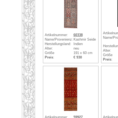
Artikelnu
Artikelnummer:
60338
Name/Pro
Name/Provenienz:
Kashmir Seide
Herstellungsland:
Indien
Herstellu
Alter:
neu
Alter:
Größe
191 x 60 cm
Größe
Preis
:
€ 930
Preis
:
Artikelnummer:
59927
Artikelnu