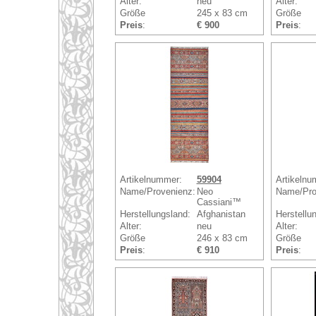
Alter:
neu
Alter:
Größe
245 x 83 cm
Größe
Preis
:
€ 900
Preis
:
Artikelnummer:
59904
Artikelnu
Name/Provenienz:
Neo
Name/Pro
Cassiani™
Herstellungsland:
Afghanistan
Herstellu
Alter:
neu
Alter:
Größe
246 x 83 cm
Größe
Preis
:
€ 910
Preis
: