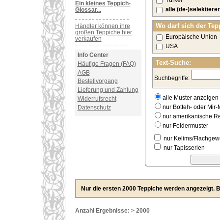
Türkei
Ein kleines Teppich-
alle (de-)selektiere
Glossar...
Wo darf sich der Tep
Händler können ihre
großen Teppiche hier
Europäische Union
verkaufen
USA
Info Center
Text-Suche:
Häufige Fragen (FAQ)
AGB
Suchbegriffe:
Bestellvorgang
Lieferung und Zahlung
alle Muster anzeigen
Widerrufsrecht
nur Botteh- oder Mir-
Datenschutz
nur amerikanische 
nur Feldermuster
nur Kelims/Flachge
nur Tapisserien
Nur die ersten 2000 Teppiche werden angezeigt. Bi
Anzahl Ergebnisse: > 2000