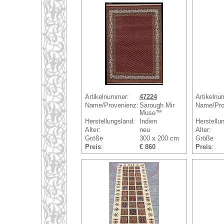
Artikelnummer:
47224
Artikelnu
Name/Provenienz:
Sarough Mir
Name/Pro
Muse™
Herstellungsland:
Indien
Herstellu
Alter:
neu
Alter:
Größe
300 x 200 cm
Größe
Preis
:
€ 860
Preis
: