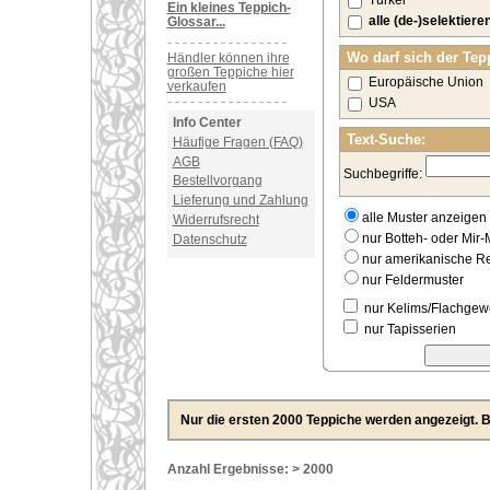
Türkei
Ein kleines Teppich-
alle (de-)selektiere
Glossar...
Wo darf sich der Tep
Händler können ihre
großen Teppiche hier
Europäische Union
verkaufen
USA
Info Center
Text-Suche:
Häufige Fragen (FAQ)
AGB
Suchbegriffe:
Bestellvorgang
Lieferung und Zahlung
alle Muster anzeigen
Widerrufsrecht
nur Botteh- oder Mir-
Datenschutz
nur amerikanische 
nur Feldermuster
nur Kelims/Flachge
nur Tapisserien
Nur die ersten 2000 Teppiche werden angezeigt. Bi
Anzahl Ergebnisse: > 2000