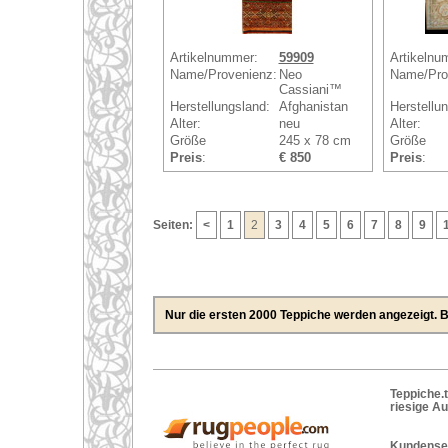
Artikelnummer:
59909
Artikelnu
Name/Provenienz:
Neo
Name/Pro
Cassiani™
Herstellungsland:
Afghanistan
Herstellu
Alter:
neu
Alter:
Größe
245 x 78 cm
Größe
Preis
:
€ 850
Preis
:
Seiten:
<
1
2
3
4
5
6
7
8
9
Nur die ersten 2000 Teppiche werden angezeigt. Bi
Teppiche.t
riesige A
Kundenser