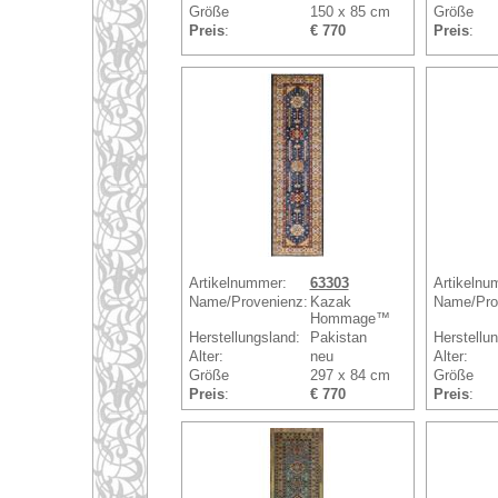
Größe
150 x 85 cm
Größe
Preis
:
€ 770
Preis
:
Artikelnummer:
63303
Artikelnu
Name/Provenienz:
Kazak
Name/Pro
Hommage™
Herstellungsland:
Pakistan
Herstellu
Alter:
neu
Alter:
Größe
297 x 84 cm
Größe
Preis
:
€ 770
Preis
: