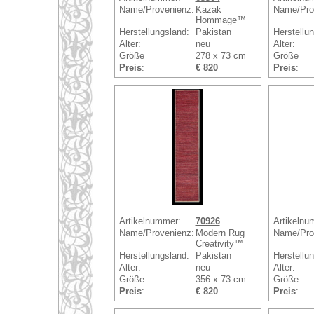
Name/Provenienz:
Kazak
Name/Pro
Hommage™
Herstellungsland:
Pakistan
Herstellu
Alter:
neu
Alter:
Größe
278 x 73 cm
Größe
Preis
:
€ 820
Preis
:
Artikelnummer:
70926
Artikelnu
Name/Provenienz:
Modern Rug
Name/Pro
Creativity™
Herstellungsland:
Pakistan
Herstellu
Alter:
neu
Alter:
Größe
356 x 73 cm
Größe
Preis
:
€ 820
Preis
: