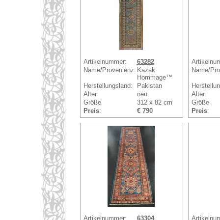
Artikelnummer:
63282
Artikelnu
Name/Provenienz:
Kazak
Name/Pro
Hommage™
Herstellungsland:
Pakistan
Herstellu
Alter:
neu
Alter:
Größe
312 x 82 cm
Größe
Preis
:
€ 790
Preis
:
Artikelnummer:
63304
Artikelnu