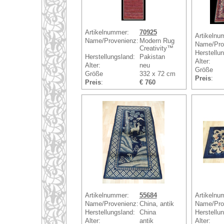
Artikelnummer:
70925
Artikelnu
Name/Provenienz:
Modern Rug
Name/Pro
Creativity™
Herstellu
Herstellungsland:
Pakistan
Alter:
Alter:
neu
Größe
Größe
332 x 72 cm
Preis
:
Preis
:
€ 760
Artikelnummer:
55684
Artikelnu
Name/Provenienz:
China, antik
Name/Pro
Herstellungsland:
China
Herstellu
Alter:
antik
Alter: