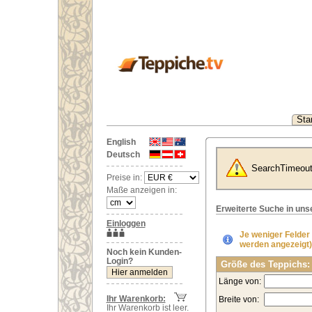
Star
English
Deutsch
SearchTimeou
Preise in:
Maße anzeigen in:
Erweiterte Suche in un
Einloggen
Je weniger Felder
werden angezeigt)
Noch kein Kunden-
Login?
Größe des Teppichs:
Länge von:
Ihr Warenkorb:
Breite von:
Ihr Warenkorb ist leer.