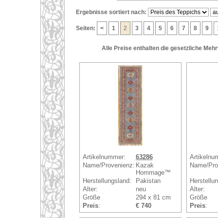
Ergebnisse sortiert nach:
Seiten:
<
1
2
3
4
5
6
7
8
9
Alle Preise enthalten die gesetzliche Meh
Artikelnummer:
63286
Artikelnu
Name/Provenienz:
Kazak
Name/Pro
Hommage™
Herstellungsland:
Pakistan
Herstellu
Alter:
neu
Alter:
Größe
294 x 81 cm
Größe
Preis
:
€ 740
Preis
: