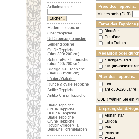
Preis des Teppichs:
Artikelnummer:
Mindestpreis (EUR):
Farbe des Teppichs 
Moderne Teppiche
Blautöne
Orientteppiche
Grautöne
Unifarben/ungemustert
helle Farben
Seidenteppiche
Große Teppiche
Medaillon oder durc
(über 300x200 cm)
Sehr große XL Teppiche
durchgemustert
(über 400x200 cm)
alle (de-)selektiere
Riesige XXL Teppiche
(über 600x200 cm)
Alter des Teppichs:
Läufer / Galerien
neu
Runde & ovale Teppiche
antik 80-120 Jahre
Antike Teppiche
Antike China Teppiche
ODER wählen Sie ein Mi
Blaue Teppiche
Ursprungsland/Regi
Graue Teppiche
Braune Teppiche
Afghanistan
Blaue Teppiche
Grüne Teppiche
Europa
Rot/pink/flieder/lila
Iran
Beige/hell/cremefarben
Pakistan