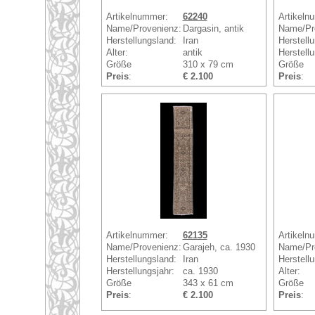
Artikelnummer:
62240
Artikeln
Name/Provenienz:
Dargasin, antik
Name/Pr
Herstellungsland:
Iran
Herstell
Alter:
antik
Herstellu
Größe
310 x 79 cm
Größe
Preis
:
€ 2.100
Preis
:
Artikelnummer:
62135
Artikeln
Name/Provenienz:
Garajeh, ca. 1930
Name/Pr
Herstellungsland:
Iran
Herstell
Herstellungsjahr:
ca. 1930
Alter:
Größe
343 x 61 cm
Größe
Preis
:
€ 2.100
Preis
: