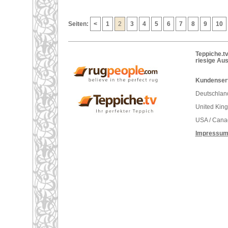
Seiten:
<
1
2
3
4
5
6
7
8
9
10
Teppiche.tv
riesige Au
Kundenser
Deutschland
United Kin
USA / Cana
Impressu