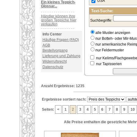
USA
Ein kleines Teppich-
Glossar...
Text-Suche:
Händler können ihre
großen Teppiche hier
Suchbegriffe:
verkaufen
alle Muster anzeigen
Info Center
nur Botteh- oder Mir-Must
Häufige Fragen (FAQ)
nur amerikanische Rei
AGB
nur Feldermuster
Bestellvorgang
Lieferung und Zahlung
nur Kelims/Flachgeweb
Widerrufsrecht
nur Tapisserien
Datenschutz
Anzahl Ergebnisse: 1235
Ergebnisse sortiert nach:
Seiten:
<
1
2
3
4
5
6
7
8
9
10
Alle Preise enthalten die gesetzliche Meh