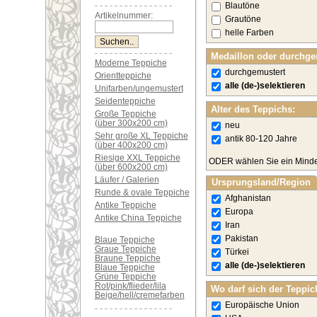
Blautöne
Artikelnummer:
Grautöne
helle Farben
Medaillon oder durchge
Moderne Teppiche
durchgemustert
Orientteppiche
alle (de-)selektieren
Unifarben/ungemustert
Seidenteppiche
Alter des Teppichs:
Große Teppiche
(über 300x200 cm)
neu
Sehr große XL Teppiche
antik 80-120 Jahre
(über 400x200 cm)
Riesige XXL Teppiche
ODER wählen Sie ein Minde
(über 600x200 cm)
Läufer / Galerien
Ursprungsland/Region
Runde & ovale Teppiche
Afghanistan
Antike Teppiche
Europa
Antike China Teppiche
Iran
Pakistan
Blaue Teppiche
Graue Teppiche
Türkei
Braune Teppiche
alle (de-)selektieren
Blaue Teppiche
Grüne Teppiche
Rot/pink/flieder/lila
Wo darf sich der Teppic
Beige/hell/cremefarben
Europäische Union