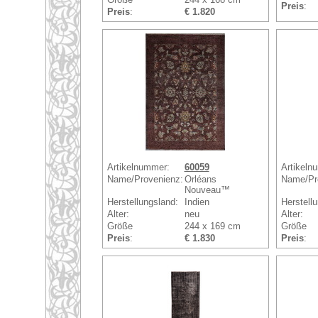
Preis
:
Preis
:
€ 1.820
Artikelnummer:
60059
Artikeln
Name/Provenienz:
Orléans
Name/Pr
Nouveau™
Herstellungsland:
Indien
Herstell
Alter:
neu
Alter:
Größe
244 x 169 cm
Größe
Preis
:
€ 1.830
Preis
: