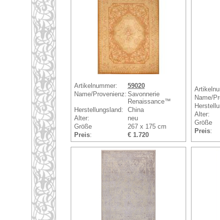
Artikelnummer:
59020
Artikeln
Name/Provenienz:
Savonnerie
Name/Pr
Renaissance™
Herstell
Herstellungsland:
China
Alter:
Alter:
neu
Größe
Größe
267 x 175 cm
Preis
:
Preis
:
€ 1.720