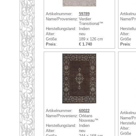
Artikelnummer:
59789
Artikeln
Name/Provenienz:
Verdier
Name/Pr
Transitional™
Herstellungsland:
Indien
Herstell
Alter:
neu
Alter:
Größe
189 x 126 cm
Größe
Preis
:
€ 1.740
Preis
:
Artikelnummer:
60022
Artikeln
Name/Provenienz:
Orléans
Name/Pr
Nouveau™
Herstell
Herstellungsland:
Indien
Alter:
Alter:
neu
Größe
Größe
244 x 168 cm