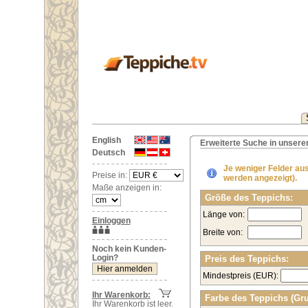
English
Erweiterte Suche in unser
Deutsch
Je weniger Felder aus
Preise in:
werden angezeigt).
Maße anzeigen in:
Größe des Teppichs:
Länge von:
Einloggen
Breite von:
Noch kein Kunden-
Login?
Preis des Teppichs:
Mindestpreis (EUR):
Ihr Warenkorb:
Farbe des Teppichs (Gr
Ihr Warenkorb ist leer.