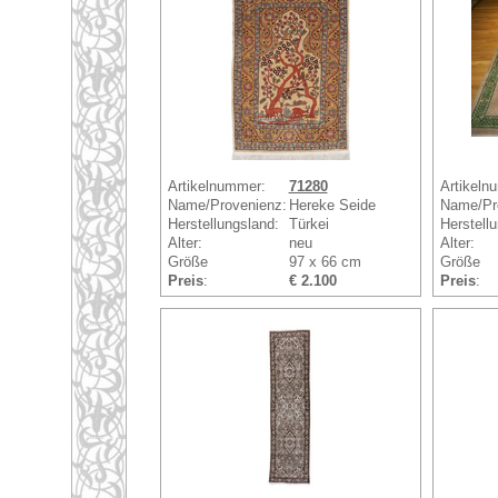
Artikelnummer:
71280
Artikeln
Name/Provenienz:
Hereke Seide
Name/Pr
Herstellungsland:
Türkei
Herstell
Alter:
neu
Alter:
Größe
97 x 66 cm
Größe
Preis
:
€ 2.100
Preis
: