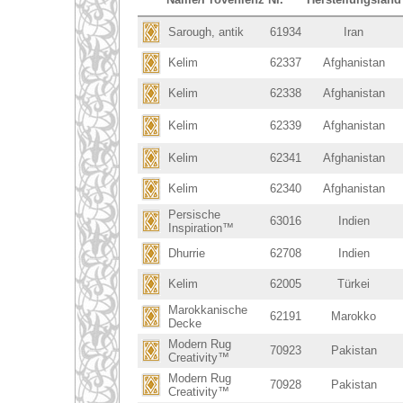
Sarough, antik
61934
Iran
Kelim
62337
Afghanistan
Kelim
62338
Afghanistan
Kelim
62339
Afghanistan
Kelim
62341
Afghanistan
Kelim
62340
Afghanistan
Persische
63016
Indien
Inspiration™
Dhurrie
62708
Indien
Kelim
62005
Türkei
Marokkanische
62191
Marokko
Decke
Modern Rug
70923
Pakistan
Creativity™
Modern Rug
70928
Pakistan
Creativity™