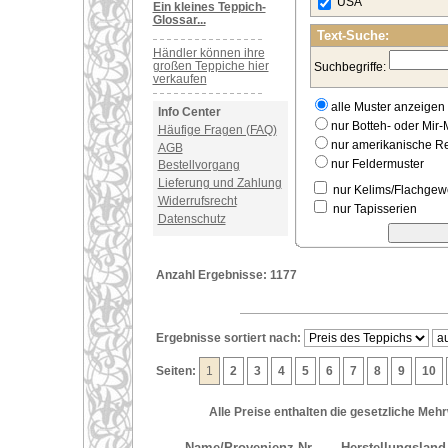
USA
Ein kleines Teppich-
Glossar...
Text-Suche:
Händler können ihre
großen Teppiche hier
Suchbegriffe:
verkaufen
alle Muster anzeigen
Info Center
nur Botteh- oder Mir-
Häufige Fragen (FAQ)
nur amerikanische 
AGB
nur Feldermuster
Bestellvorgang
Lieferung und Zahlung
nur Kelims/Flachge
Widerrufsrecht
nur Tapisserien
Datenschutz
Anzahl Ergebnisse: 1177
Ergebnisse sortiert nach:
Seiten:
1
2
3
4
5
6
7
8
9
10
Alle Preise enthalten die gesetzliche Meh
Name/Provenienz
Nr.
Herstellungsland