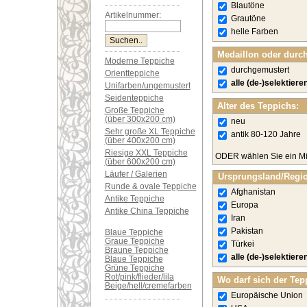
Blautöne
Artikelnummer:
Grautöne
helle Farben
Medaillon oder durc
Moderne Teppiche
durchgemustert
Orientteppiche
alle (de-)selektiere
Unifarben/ungemustert
Seidenteppiche
Alter des Teppichs:
Große Teppiche
(über 300x200 cm)
neu
Sehr große XL Teppiche
antik 80-120 Jahre
(über 400x200 cm)
Riesige XXL Teppiche
ODER wählen Sie ein Mi
(über 600x200 cm)
Läufer / Galerien
Ursprungsland/Regi
Runde & ovale Teppiche
Afghanistan
Antike Teppiche
Europa
Antike China Teppiche
Iran
Pakistan
Blaue Teppiche
Graue Teppiche
Türkei
Braune Teppiche
alle (de-)selektiere
Blaue Teppiche
Grüne Teppiche
Rot/pink/flieder/lila
Wo darf sich der Tep
Beige/hell/cremefarben
Europäische Union