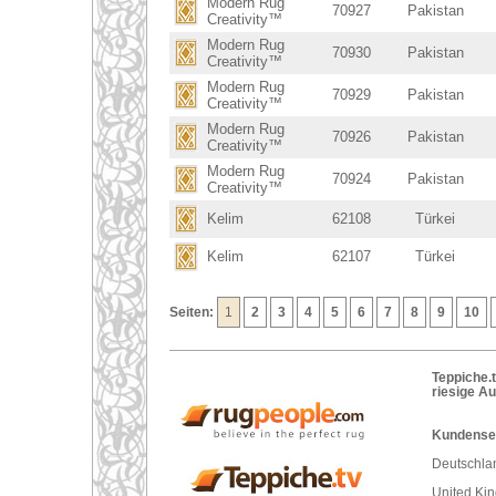
Modern Rug
70927
Pakistan
Creativity™
Modern Rug
70930
Pakistan
Creativity™
Modern Rug
70929
Pakistan
Creativity™
Modern Rug
70926
Pakistan
Creativity™
Modern Rug
70924
Pakistan
Creativity™
Kelim
62108
Türkei
Kelim
62107
Türkei
Seiten:
1
2
3
4
5
6
7
8
9
10
Teppiche.t
riesige A
Kundenser
Deutschlan
United Ki