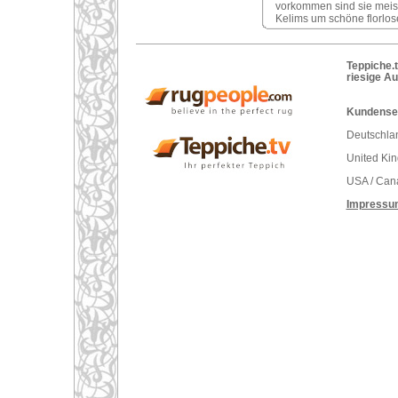
vorkommen sind sie meist s
Kelims um schöne florlose
Teppiche.t
riesige A
Kundenser
Deutschlan
United Ki
USA / Can
Impressu