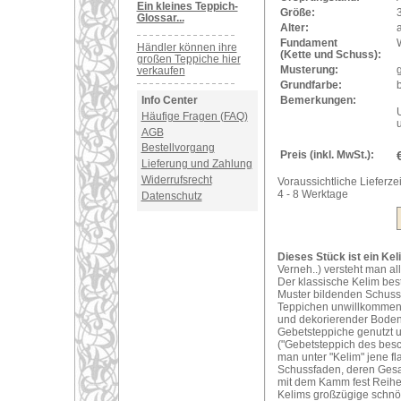
Ein kleines Teppich-
Größe:
Glossar...
Alter:
a
Fundament
Händler können ihre
(Kette und Schuss):
großen Teppiche hier
Musterung:
verkaufen
Grundfarbe:
Bemerkungen:
Info Center
Häufige Fragen (FAQ)
AGB
Bestellvorgang
Preis (inkl. MwSt.):
Lieferung und Zahlung
Widerrufsrecht
Voraussichtliche Lieferzei
4 - 8 Werktage
Datenschutz
Dieses Stück ist ein Kel
Verneh..) versteht man al
Der klassische Kelim bes
Muster bildenden Schuss
Teppichen unwillkommene 
und dekorierender Bodenb
Gebetsteppiche genutzt 
("Gebetsteppich des bes
man unter "Kelim" jene f
Schussfaden, deren Gesam
mit dem Kamm fest Reihe
Kelims großzügige schnör