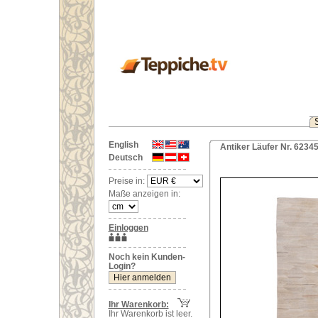
English
Antiker Läufer Nr. 6234
Deutsch
Preise in:
Maße anzeigen in:
Einloggen
Noch kein Kunden-
Login?
Ihr Warenkorb:
Ihr Warenkorb ist leer.