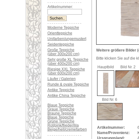
Artikelnummer:
Moderne Teppiche
Orientteppiche
Unifarben/ungemustert
Seidenteppiche
Große Teppiche
Weitere größere Bilder (
(über 300x200 cm)
Bitte klicken Sie auf die 
Sehr große XL Teppiche
(über 400x200 cm)
Hauptbild
Bild Nr. 2
Riesige XXL Teppiche
(über 600x200 cm)
Läufer / Galerien
Runde & ovale Teppiche
Antike Teppiche
Antike China Teppiche
Bild Nr. 6
Blaue Teppiche
Graue Teppiche
Braune Teppiche
Blaue Teppiche
Grüne Teppiche
Rot/pink/flieder/lila
Artikelnummer:
Beige/hell/cremefarben
Name/Provenienz:
K
Ursprungsland: