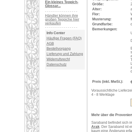
Ein kleines Teppich-
Größe:
Glossar...
Alter:
a
Flor:
Händler können ihre
Musterung:
großen Teppiche hier
verkaufen
Grundfarbe:
Bemerkungen:
U
Info Center
Häufige Fragen (FAQ)
AGB
Bestellvorgang
Lieferung und Zahlung
Widerrufsrecht
T
Datenschutz
Preis (inkl. MwSt.):
Voraussichtliche Lieferzei
4 - 8 Werktage
Mehr über die Provenienz
Saraband befindet sich i
Arak
. Der Saraband ist e
kaum eine Änderung erfah