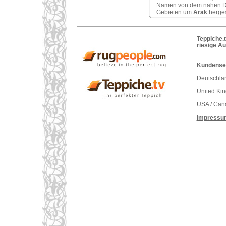
Namen von dem nahen Dorf
Gebieten um
Arak
hergest
Teppiche.t
riesige A
Kundenser
Deutschlan
United Ki
USA / Can
Impressu