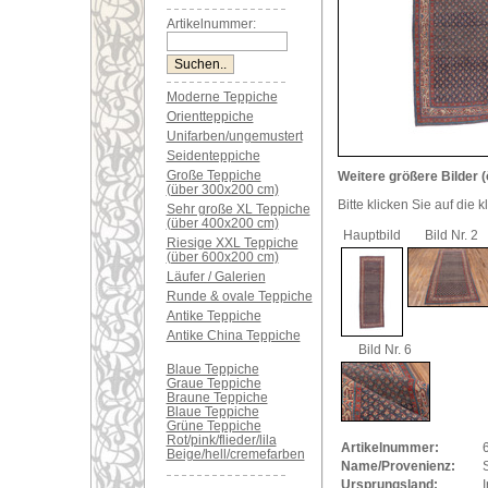
Artikelnummer:
Moderne Teppiche
Orientteppiche
Unifarben/ungemustert
Seidenteppiche
Große Teppiche
Weitere größere Bilder (
(über 300x200 cm)
Bitte klicken Sie auf die 
Sehr große XL Teppiche
(über 400x200 cm)
Hauptbild
Bild Nr. 2
Riesige XXL Teppiche
(über 600x200 cm)
Läufer / Galerien
Runde & ovale Teppiche
Antike Teppiche
Antike China Teppiche
Bild Nr. 6
Blaue Teppiche
Graue Teppiche
Braune Teppiche
Blaue Teppiche
Grüne Teppiche
Rot/pink/flieder/lila
Artikelnummer:
Beige/hell/cremefarben
Name/Provenienz:
Ursprungsland:
I