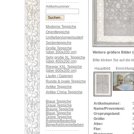
Artikelnummer:
Moderne Teppiche
Orientteppiche
Unifarben/ungemustert
Seidenteppiche
Große Teppiche
(über 300x200 cm)
Weitere größere Bilder (
Sehr große XL Teppiche
Bitte klicken Sie auf die 
(über 400x200 cm)
Riesige XXL Teppiche
Hauptbild
Einrichtun
(über 600x200 cm)
Läufer / Galerien
Runde & ovale Teppiche
Antike Teppiche
Antike China Teppiche
Blaue Teppiche
Artikelnummer:
Graue Teppiche
Name/Provenienz:
A
Braune Teppiche
Blaue Teppiche
Ursprungsland:
Grüne Teppiche
Größe:
Rot/pink/flieder/lila
Alter:
Beige/hell/cremefarben
Flor:
Musterung:
f