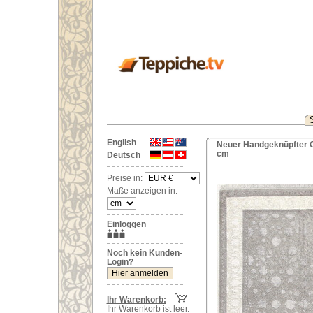
English
Neuer Handgeknüpfter Or
cm
Deutsch
Preise in:
Maße anzeigen in:
Einloggen
Noch kein Kunden-
Login?
Ihr Warenkorb:
Ihr Warenkorb ist leer.