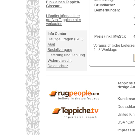
Ein kleines Teppich-
Grundfarbe:
g
Glossar...
Bemerkungen:
Händler können ihre
großen Teppiche hier
verkaufen
Info Center
Preis (inkl. MwSt.):
Häufige Fragen (FAQ)
AGB
Voraussichtliche Lieferzei
4 - 8 Werktage
Bestellvorgang
Lieferung und Zahlung
Widerrufsrecht
Datenschutz
Teppiche.t
riesige A
Kundenser
Deutschlan
United Ki
USA / Can
Impressu