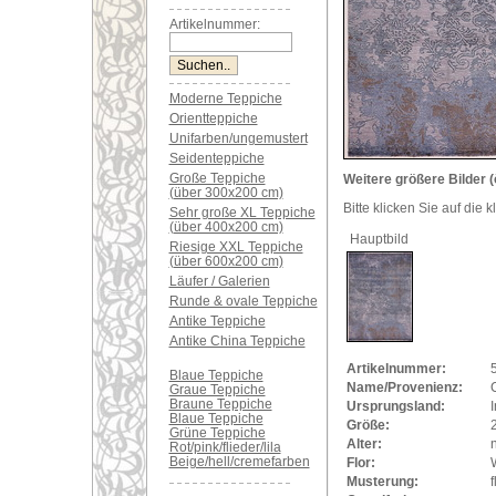
Artikelnummer:
Moderne Teppiche
Orientteppiche
Unifarben/ungemustert
Seidenteppiche
Große Teppiche
Weitere größere Bilder (
(über 300x200 cm)
Bitte klicken Sie auf die 
Sehr große XL Teppiche
(über 400x200 cm)
Hauptbild
Riesige XXL Teppiche
(über 600x200 cm)
Läufer / Galerien
Runde & ovale Teppiche
Antike Teppiche
Antike China Teppiche
Artikelnummer:
Blaue Teppiche
Name/Provenienz:
Graue Teppiche
Braune Teppiche
Ursprungsland:
Blaue Teppiche
Größe:
Grüne Teppiche
Alter:
Rot/pink/flieder/lila
Beige/hell/cremefarben
Flor:
Musterung:
f