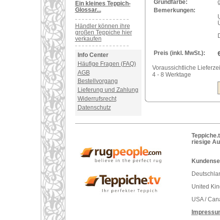
Grundfarbe:
Ein kleines Teppich-
Glossar...
Bemerkungen:
Händler können ihre
großen Teppiche hier
verkaufen
Preis (inkl. MwSt.):
Info Center
Häufige Fragen (FAQ)
Voraussichtliche Lieferzei
AGB
4 - 8 Werktage
Bestellvorgang
Lieferung und Zahlung
Widerrufsrecht
Datenschutz
Teppiche.t
riesige A
Kundenser
Deutschlan
United Ki
USA / Can
Impressu