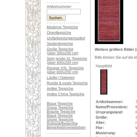
Artikelnummer:
Moderne Teppiche
Orientteppiche
Unifarben/ungemustert
Seidenteppiche
Große Teppiche
Weitere größere Bilder (
(über 300x200 cm)
Bitte klicken Sie auf die 
Sehr große XL Teppiche
(über 400x200 cm)
Hauptbild
Riesige XXL Teppiche
(über 600x200 cm)
Läufer / Galerien
Runde & ovale Teppiche
Antike Teppiche
Antike China Teppiche
Artikelnummer:
Blaue Teppiche
Name/Provenienz:
Graue Teppiche
Braune Teppiche
Ursprungsland:
Blaue Teppiche
Größe:
Grüne Teppiche
Alter:
Rot/pink/flieder/lila
Beige/hell/cremefarben
Flor:
Musterung: