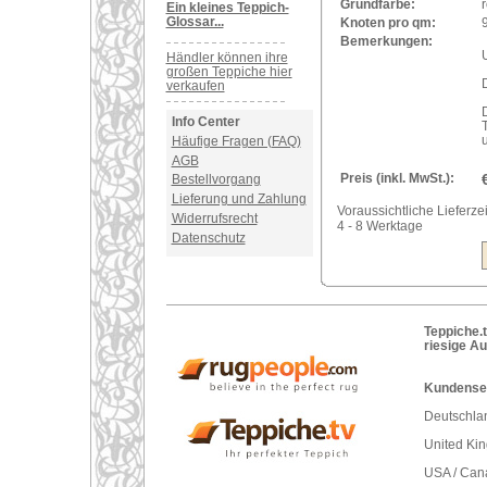
Grundfarbe:
r
Ein kleines Teppich-
Glossar...
Knoten pro qm:
Bemerkungen:
Händler können ihre
großen Teppiche hier
verkaufen
Info Center
Häufige Fragen (FAQ)
AGB
Preis (inkl. MwSt.):
Bestellvorgang
Lieferung und Zahlung
Voraussichtliche Lieferzei
Widerrufsrecht
4 - 8 Werktage
Datenschutz
Teppiche.t
riesige A
Kundenser
Deutschlan
United Ki
USA / Can