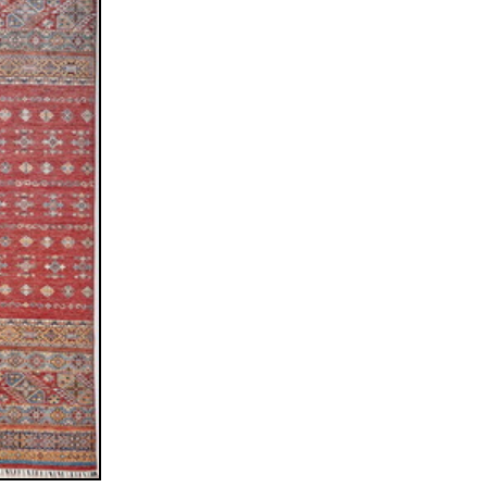
sich in neuem Fenster)
ilder weiter unten für Bilder in höherer Auflösung
siani™
tan
 cm (Läufer)
sch / durchgemustert