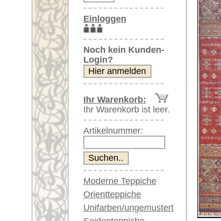
Artikelnummer:
Moderne Teppiche
Orientteppiche
Unifarben/ungemustert
Seidenteppiche
Weitere größere Bilder (öffnen 
Große Teppiche
(über 300x200 cm)
Bitte klicken Sie auf die kleinen B
Sehr große XL Teppiche
(über 400x200 cm)
Hauptbild
Riesige XXL Teppiche
(über 600x200 cm)
Läufer / Galerien
Runde & ovale Teppiche
Antike Teppiche
Antike China Teppiche
Artikelnummer:
59994
Blaue Teppiche
Name/Provenienz:
Neo Cas
Graue Teppiche
Ursprungsland:
Afghanis
Braune Teppiche
Größe:
310 x 63
Blaue Teppiche
Grüne Teppiche
Alter:
neu
Rot/pink/flieder/lila
Flor:
Wolle
Beige/hell/cremefarben
Musterung:
geometri