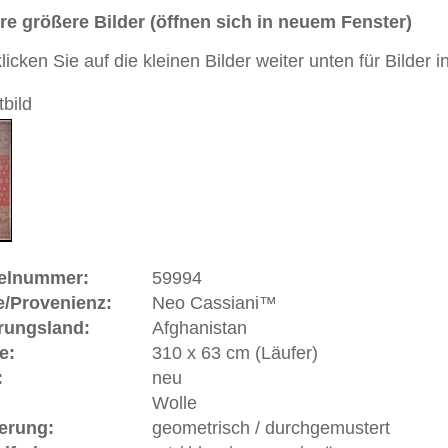
u / orange / grün
Handgeknüpfter / moderner Teppich mit Übergangsdesign
 Orient und Moderne
 dieses Teppichs besteht aus Wolle
 Warenkorb
ße moderne Teppiche | neue und antike Orientteppiche -
erreich: +49 (0)40 450 4102
+44 (0)20 7183 4544
 646-688-1335