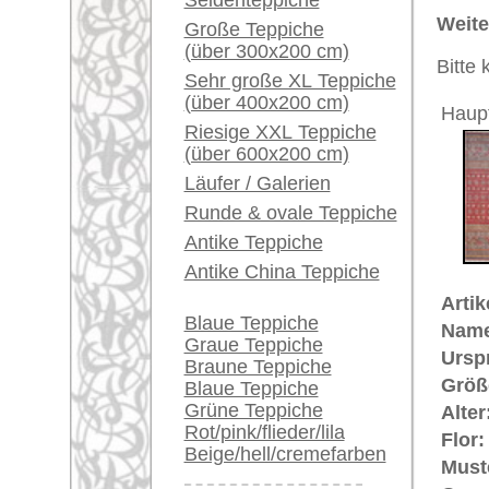
Grundfarbe:
rot / bla
Ein kleines Teppich-
Bemerkungen:
Glossar...
Unikat. 
zwischen
Händler können ihre
Der Flor
großen Teppiche hier
verkaufen
€ 870
Preis (inkl. MwSt.):
Info Center
Voraussichtliche Lieferzeit:
Häufige Fragen (FAQ)
4 - 8 Werktage
AGB
Bestellvorgang
in
Lieferung und Zahlung
Widerrufsrecht
Datenschutz
Teppiche.tv - gro
riesige Auswahl
Kundenservice:
Deutschland / Öst
United Kingdom: 
USA / Canada: +1