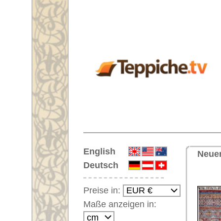
Startseite
English
Neuer Läufer Nr. 59994 Neo Ca
Deutsch
<< Zu
Preise in:
Maße anzeigen in:
Einloggen
Noch kein Kunden-
Login?
Ihr Warenkorb:
Ihr Warenkorb ist leer.