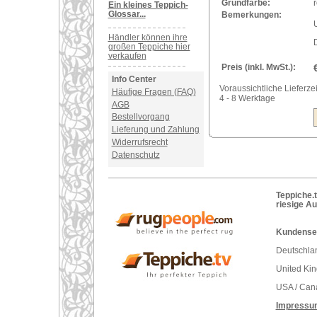
Grundfarbe:
r
Ein kleines Teppich-
Glossar...
Bemerkungen:
U
Händler können ihre
großen Teppiche hier
verkaufen
Preis (inkl. MwSt.):
Info Center
Voraussichtliche Lieferzei
Häufige Fragen (FAQ)
4 - 8 Werktage
AGB
Bestellvorgang
Lieferung und Zahlung
Widerrufsrecht
Datenschutz
Teppiche.t
riesige A
Kundenser
Deutschlan
United Ki
USA / Can
Impressu