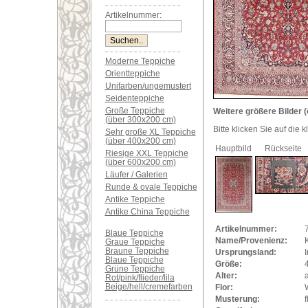
Artikelnummer:
Moderne Teppiche
Orientteppiche
Unifarben/ungemustert
Seidenteppiche
Große Teppiche
Weitere größere Bilder (
(über 300x200 cm)
Bitte klicken Sie auf die 
Sehr große XL Teppiche
(über 400x200 cm)
Hauptbild
Rückseite
Riesige XXL Teppiche
(über 600x200 cm)
Läufer / Galerien
Runde & ovale Teppiche
Antike Teppiche
Antike China Teppiche
Artikelnummer:
Blaue Teppiche
Name/Provenienz:
Graue Teppiche
Braune Teppiche
Ursprungsland:
I
Blaue Teppiche
Größe:
Grüne Teppiche
Alter:
a
Rot/pink/flieder/lila
Beige/hell/cremefarben
Flor:
Musterung:
f