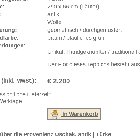
orie und Bedeutung.
ße moderne Teppiche | neue und antike Orientteppiche -
erreich: +49 (0)40 450 4102
+44 (0)20 7183 4544
 646-688-1335
akt
|
Geschäftsbedingungen