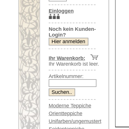
Artikelnummer:
Moderne Teppiche
Orientteppiche
Unifarben/ungemustert
Seidenteppiche
Weitere größere Bilder (öffnen 
Große Teppiche
(über 300x200 cm)
Bitte klicken Sie auf die kleinen B
Sehr große XL Teppiche
(über 400x200 cm)
Hauptbild
Bild Nr. 2
Bil
Riesige XXL Teppiche
(über 600x200 cm)
Läufer / Galerien
Runde & ovale Teppiche
Antike Teppiche
Antike China Teppiche
Bild Nr. 6
Bild Nr. 7
Blaue Teppiche
Graue Teppiche
Braune Teppiche
Blaue Teppiche
Grüne Teppiche
Artikelnummer:
63001
Rot/pink/flieder/lila
Beige/hell/cremefarben
Name/Provenienz:
Uschak, 
Ursprungsland:
Türkei