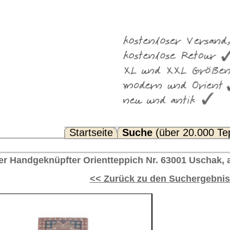
Suche
(über 20.000 Teppiche)
Noch Fragen? FAQ...
eppich Nr. 63001 Uschak, antik Türkei 290 x 66 cm
rück zu den Suchergebnissen