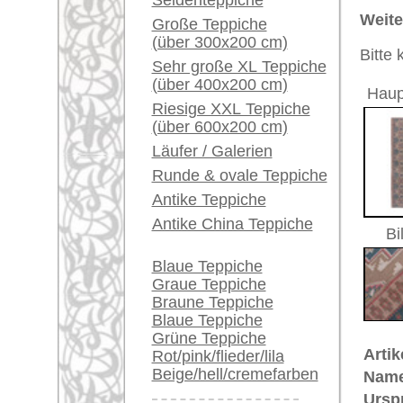
Größe:
290 x 66
Ein kleines Teppich-
Glossar...
Alter:
antik
Flor:
Wolle
Händler können ihre
Musterung:
geometri
großen Teppiche hier
Grundfarbe:
braun / b
verkaufen
Bemerkungen:
Unikat. H
Info Center
Der Flor
Häufige Fragen (FAQ)
AGB
€ 2.200
Preis (inkl. MwSt.):
Bestellvorgang
Lieferung und Zahlung
Voraussichtliche Lieferzeit:
Widerrufsrecht
4 - 8 Werktage
Datenschutz
in
Mehr über die Provenienz Uschak
Uschak (auch: "Ouschak") befinde
berühmte Teppich-Tradition. Uscha
Bereits aus dem 16. Jahrhundert 
vorhanden. Im 17. Jahrhundert si
auch in christliche Kirchen und i
Adelsleute wie Fürst Esterhazy un
ihr Wappen einknüpfen. Große Kün
lieferten damit einen wichtigen B
Uschak-Muster wurden nach den M
Arabesken- und Flecht-Muster in 