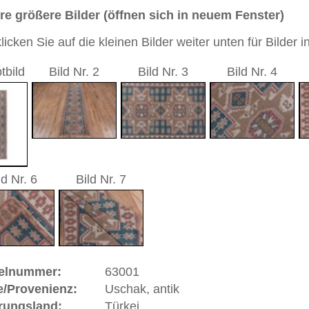
 cm (Läufer)
sch / durchgemustert
läuliches grün
andgeknüpfter / traditionell orientalischer Teppich
 dieses Teppichs besteht aus Wolle
 Warenkorb
, antik | Türkei
t sich in West
Anatolien
(Türkei) und hat eine alte und
k gehört zu den Pionier-Städten des Orientteppichs.
sind gut erhaltene Stücke in türkischen und anderen Museen
nd Uschaks in sehr großer Anzahl nach Siebenbürgen aber
n Fürstenhäuser Europas geliefert worden. Berühmte
d Baron Orsini gaben Teppiche in Auftrag und ließen sich
stler jener Zeit verewigten Uschaks in ihren Gemälden und
eitrag zur Geschichte des geknüpften Teppichs. Einige
alern Hans Holbein und Lorenzo Lotto benannt, die das
gelb auf rotem Grund wiedergaben. Uschak ist eine