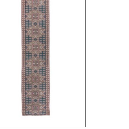
sich in neuem Fenster)
ilder weiter unten für Bilder in höherer Auflösung
d Nr. 3
Bild Nr. 4
Bild Nr. 5
antik