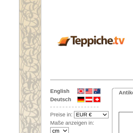
Startseite
English
Antiker Handgeknüpfter Orientt
Deutsch
<< Zu
Preise in:
Maße anzeigen in:
Einloggen
Noch kein Kunden-
Login?
Ihr Warenkorb:
Ihr Warenkorb ist leer.