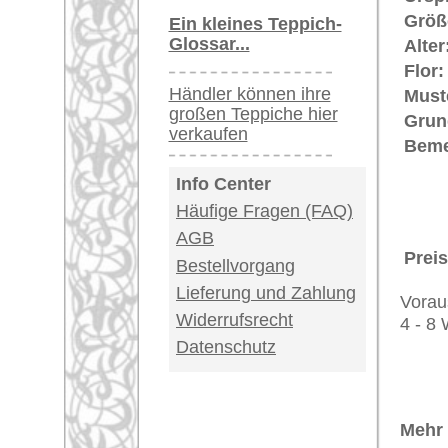
Provenienz von einzigartiger Hist
Teppiche.tv - gro
riesige Auswahl
Kundenservice:
Deutschland / Öst
United Kingdom: 
USA / Canada: +1
Impressum
|
Kont