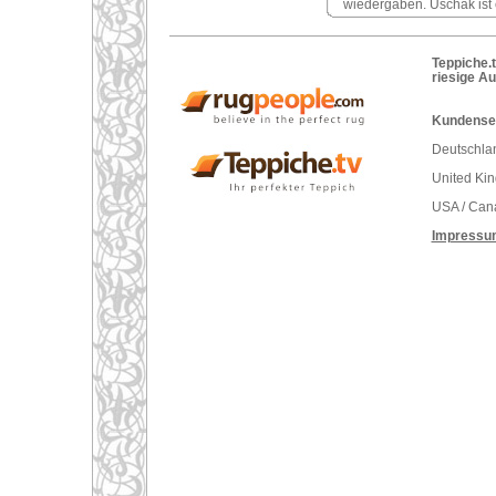
wiedergaben. Uschak ist 
Teppiche.t
riesige A
Kundenser
Deutschlan
United Ki
USA / Can
Impressu