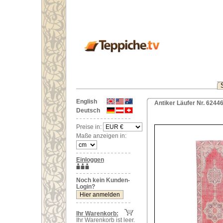
English
Antiker Läufer Nr. 6244
Deutsch
Preise in:
Maße anzeigen in:
Einloggen
Noch kein Kunden-
Login?
Ihr Warenkorb:
Ihr Warenkorb ist leer.