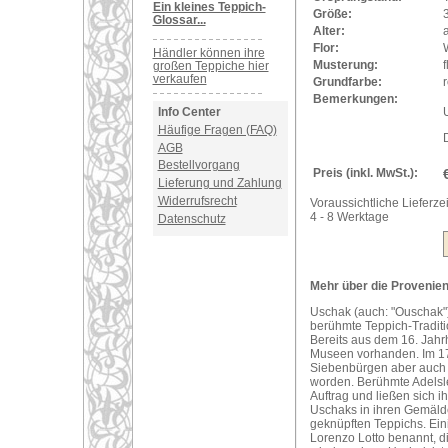
Ein kleines Teppich-
Größe:
Glossar...
Alter:
a
Flor:
Händler können ihre
Musterung:
f
großen Teppiche hier
verkaufen
Grundfarbe:
r
Bemerkungen:
U
Info Center
Häufige Fragen (FAQ)
AGB
Bestellvorgang
Preis (inkl. MwSt.):
Lieferung und Zahlung
Widerrufsrecht
Voraussichtliche Lieferzei
4 - 8 Werktage
Datenschutz
Mehr über die Provenienz
Uschak (auch: "Ouschak")
berühmte Teppich-Traditi
Bereits aus dem 16. Jahr
Museen vorhanden. Im 17
Siebenbürgen aber auch i
worden. Berühmte Adelsle
Auftrag und ließen sich 
Uschaks in ihren Gemälde
geknüpften Teppichs. Ei
Lorenzo Lotto benannt, d