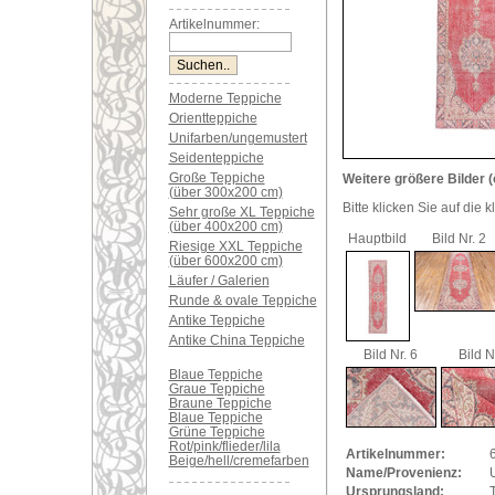
Artikelnummer:
Moderne Teppiche
Orientteppiche
Unifarben/ungemustert
Seidenteppiche
Große Teppiche
Weitere größere Bilder (
(über 300x200 cm)
Bitte klicken Sie auf die 
Sehr große XL Teppiche
(über 400x200 cm)
Hauptbild
Bild Nr. 2
Riesige XXL Teppiche
(über 600x200 cm)
Läufer / Galerien
Runde & ovale Teppiche
Antike Teppiche
Antike China Teppiche
Bild Nr. 6
Bild N
Blaue Teppiche
Graue Teppiche
Braune Teppiche
Blaue Teppiche
Grüne Teppiche
Rot/pink/flieder/lila
Artikelnummer:
Beige/hell/cremefarben
Name/Provenienz:
Ursprungsland: