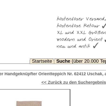
Suche
(über 20.000 Teppiche)
Noch Fragen? FAQ...
eppich Nr. 62412 Uschak, antik Türkei 297 x 79 cm
rück zu den Suchergebnissen