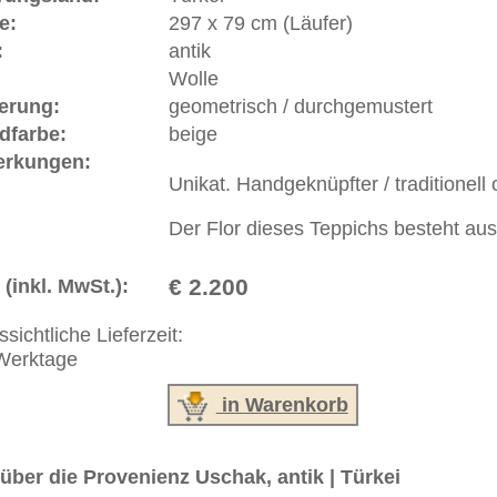
orie und Bedeutung.
ße moderne Teppiche | neue und antike Orientteppiche -
erreich: +49 (0)40 450 4102
+44 (0)20 7183 4544
 646-688-1335
akt
|
Geschäftsbedingungen