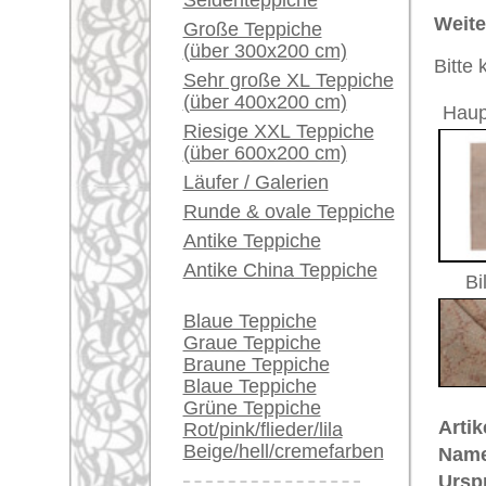
Größe:
297 x 79
Ein kleines Teppich-
Glossar...
Alter:
antik
Flor:
Wolle
Händler können ihre
Musterung:
geometri
großen Teppiche hier
Grundfarbe:
beige
verkaufen
Bemerkungen:
Unikat. H
Info Center
Der Flor
Häufige Fragen (FAQ)
AGB
€ 2.200
Preis (inkl. MwSt.):
Bestellvorgang
Lieferung und Zahlung
Voraussichtliche Lieferzeit:
Widerrufsrecht
4 - 8 Werktage
Datenschutz
in
Mehr über die Provenienz Uschak
Uschak (auch: "Ouschak") befinde
berühmte Teppich-Tradition. Uscha
Bereits aus dem 16. Jahrhundert 
vorhanden. Im 17. Jahrhundert si
auch in christliche Kirchen und i
Adelsleute wie Fürst Esterhazy un
ihr Wappen einknüpfen. Große Kün
lieferten damit einen wichtigen B
Uschak-Muster wurden nach den M
Arabesken- und Flecht-Muster in 