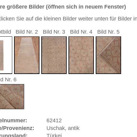
 cm (Läufer)
sch / durchgemustert
andgeknüpfter / traditionell orientalischer Teppich
 dieses Teppichs besteht aus Wolle
 Warenkorb
, antik | Türkei
t sich in West
Anatolien
(Türkei) und hat eine alte und
k gehört zu den Pionier-Städten des Orientteppichs.
sind gut erhaltene Stücke in türkischen und anderen Museen
nd Uschaks in sehr großer Anzahl nach Siebenbürgen aber
n Fürstenhäuser Europas geliefert worden. Berühmte
d Baron Orsini gaben Teppiche in Auftrag und ließen sich
stler jener Zeit verewigten Uschaks in ihren Gemälden und
eitrag zur Geschichte des geknüpften Teppichs. Einige
alern Hans Holbein und Lorenzo Lotto benannt, die das
gelb auf rotem Grund wiedergaben. Uschak ist eine