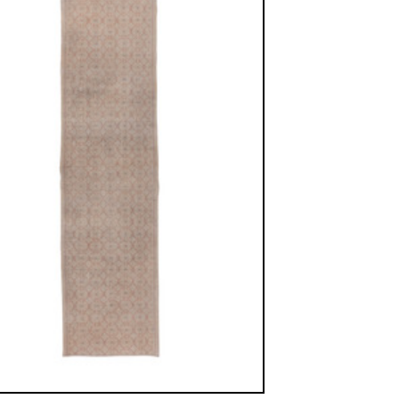
sich in neuem Fenster)
ilder weiter unten für Bilder in höherer Auflösung
Bild Nr. 4
Bild Nr. 5
antik