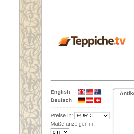
Startseite
English
Antiker Handgeknüpfter Orientt
Deutsch
<< Zu
Preise in:
Maße anzeigen in:
Einloggen
Noch kein Kunden-
Login?
Ihr Warenkorb:
Ihr Warenkorb ist leer.