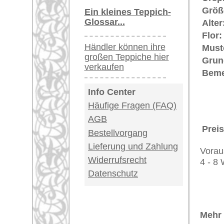
Provenienz von einzigartiger Hist
Teppiche.tv - gro
riesige Auswahl
Kundenservice:
Deutschland / Öst
United Kingdom: 
USA / Canada: +1
Impressum
|
Kont