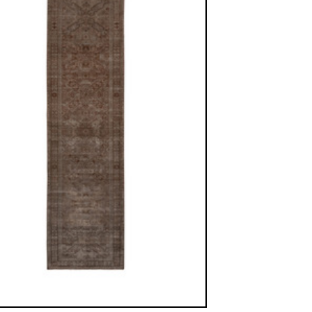
sich in neuem Fenster)
ilder weiter unten für Bilder in höherer Auflösung
d Nr. 3
Bild Nr. 4
Bild Nr. 5
 ca. 1940