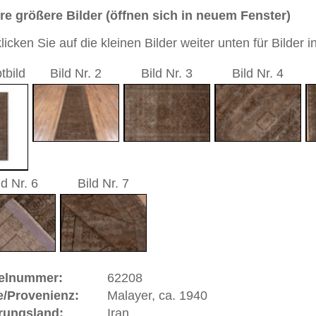
 cm (Läufer)
sch / durchgemustert
beige
andgeknüpfter / traditionell orientalischer Teppich
 dieses Teppichs besteht aus Wolle
ppich ist trotz seines Alters in gutem Zustand.
 Warenkorb
r, ca. 1940 | Iran
n, ca. 80 km südlich von
Hamadan
. Obwohl in der Nähe
eknüpften Orientteppiche eher qualitativ und musterlich
ch gelegenen
Farahan
gebiet orientiert (auch Feraghan
nd höher im Flor sind als die
Farahan
-Teppiche. Im 19.
ngland sehr beliebt und wurde dort "Gentleman-Carpet"
 gehören zu den Teppichen mit der höchsten
utage am teuersten gehandelten Teppichen.