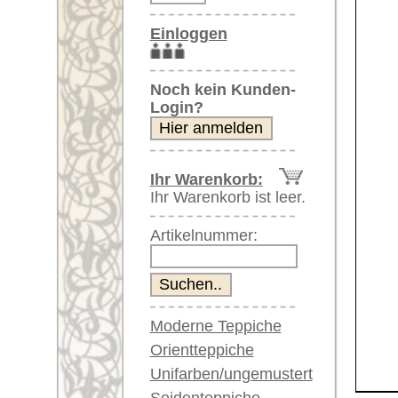
Artikelnummer:
Moderne Teppiche
Orientteppiche
Unifarben/ungemustert
Seidenteppiche
Weitere größere Bilder (öffnen 
Große Teppiche
(über 300x200 cm)
Bitte klicken Sie auf die kleinen B
Sehr große XL Teppiche
(über 400x200 cm)
Hauptbild
Bild Nr. 2
Bil
Riesige XXL Teppiche
(über 600x200 cm)
Läufer / Galerien
Runde & ovale Teppiche
Antike Teppiche
Antike China Teppiche
Bild Nr. 6
Bild Nr. 7
Blaue Teppiche
Graue Teppiche
Braune Teppiche
Blaue Teppiche
Grüne Teppiche
Artikelnummer:
62208
Rot/pink/flieder/lila
Beige/hell/cremefarben
Name/Provenienz:
Malayer,
Ursprungsland:
Iran