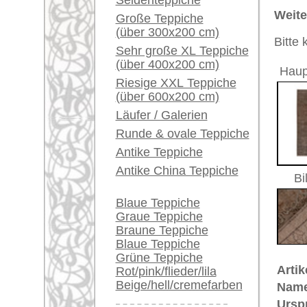
Größe:
307 x 84
Ein kleines Teppich-
Glossar...
Herstellungsjahr:
ca. 1940
Flor:
Wolle
Händler können ihre
Musterung:
geometri
großen Teppiche hier
Grundfarbe:
braun / 
verkaufen
Bemerkungen:
Unikat. H
Info Center
Der Flor
Häufige Fragen (FAQ)
AGB
Dieser Te
Bestellvorgang
Lieferung und Zahlung
€ 2.600
Preis (inkl. MwSt.):
Widerrufsrecht
Voraussichtliche Lieferzeit:
Datenschutz
4 - 8 Werktage
in
Mehr über die Provenienz Malaye
Malayer befindet sich in West-Ira
Hamadans
, sind die in Malayer g
mehr nach dem 100 km südwestli
genannt) obwohl sie meist voller u
Jahrhundert war der
Farahan
in E
genannt. Antike
Farahan
Teppiche
Wertsteigerung also zu den heutz