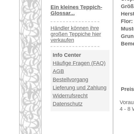
Teppiche.tv - gro
riesige Auswahl
Kundenservice:
Deutschland / Öst
United Kingdom: 
USA / Canada: +1
Impressum
|
Kont