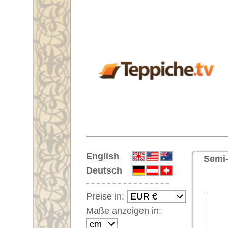
Startseite
English
Semi-antiker Läufer Nr. 62208 M
Deutsch
<< Zu
Preise in:
Maße anzeigen in:
Einloggen
Noch kein Kunden-
Login?
Ihr Warenkorb:
Ihr Warenkorb ist leer.