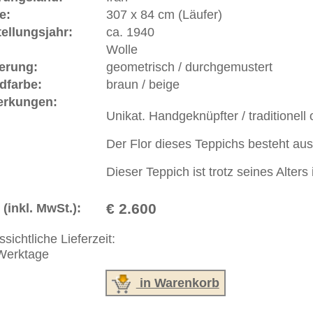
ße moderne Teppiche | neue und antike Orientteppiche -
erreich: +49 (0)40 450 4102
+44 (0)20 7183 4544
 646-688-1335
akt
|
Geschäftsbedingungen