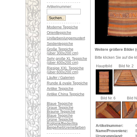
Artikelnummer:
Moderne Teppiche
Orientteppiche
Unifarben/ungemustert
Seidenteppiche
Große Teppiche
Weitere größere Bilder (
(über 300x200 cm)
Bitte klicken Sie auf die 
Sehr große XL Teppiche
(über 400x200 cm)
Hauptbild
Bild Nr. 2
Riesige XXL Teppiche
(über 600x200 cm)
Läufer / Galerien
Runde & ovale Teppiche
Antike Teppiche
Antike China Teppiche
Bild Nr. 6
Bild N
Blaue Teppiche
Graue Teppiche
Braune Teppiche
Blaue Teppiche
Grüne Teppiche
Rot/pink/flieder/lila
Artikelnummer:
Beige/hell/cremefarben
Name/Provenienz:
Ursprungsland: