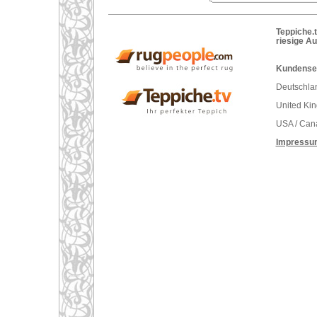
Teppiche.t
riesige A
Kundenser
Deutschlan
United Ki
USA / Can
Impressu