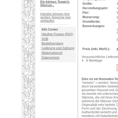
Ein kleines Teppich-
Größe:
Glossar...
Herstellungsjahr:
Flor:
Händler können ihre
Musterung:
großen Teppiche hier
verkaufen
Grundfarbe:
o
Bemerkungen:
U
Info Center
Häufige Fragen (FAQ)
AGB
Bestellvorgang
Lieferung und Zahlung
Preis (inkl. MwSt.):
Widerrufsrecht
Voraussichtliche Lieferzei
Datenschutz
4 - 8 Werktage
Dies ist ein Nomaden-Te
"nemein" = weiden. Nomad
dünn besiedelten Gebiete
gesamten Hausrat und Ze
sie bereits mit unterschi
Stämme, die mit ihren Kn
während die Männer Vieh
Originalität sehr belieb
Form und der Zeichnung 
Authentizität verleiht u
meistens mit Naturfarbsto