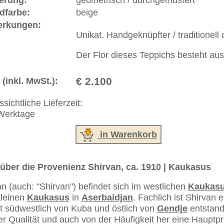
as Wort "Nomade" ist abgeleitet vom griechischen
wandernde Völker, Hirten, Viehzüchter oder Jäger. In den
 und Nordafrikas ziehen sie mit ihren Herden, dem
immer neuen Weideplätzen. Mehrere Staaten versuchten sie
lg sesshaft zu machen. Meist sind es die Frauen vieler
en wesentlich zum Lebensunterhalt der Familie beitragen,
oder jagen. Nomadenteppiche sind wegen ihrer Originalität
h aufgrund der Umstände Regelmäßigkeit der Form und der
sen, was dem Nomadenteppich jedoch mehr Authentizität
macht. Die handversponnene Wolle wird meistens mit
eingefärbt.
ße moderne Teppiche | neue und antike Orientteppiche -
erreich: +49 (0)40 450 4102
+44 (0)20 7183 4544
 646-688-1335
akt
|
Geschäftsbedingungen