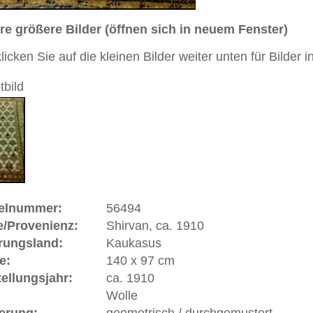
andgeknüpfter / traditionell orientalischer Teppich
 dieses Teppichs besteht aus Wolle
 Warenkorb
an, ca. 1910 | Kaukasus
 sich im westlichen
Kaukasus
, zwischen dem großen und
idjan
. Fachlich ist Shirvan ein Sammelbegriff für die in dem
östlich von
Gendje
entstandenen Teppiche. Der Shirvan ist
 Häufigkeit her eine Hauptprovenienz unter den
net sich aus durch eine straff und äußerst exakt geführte
 Leuchtkraft der Farben und die überdurchschnittliche
uch die Wiedergabe von Menschen und Tierfiguren
ppich die Kettfäden schräg übereinander liegen, sind sie
er Schuss flach geführt. Dadurch ist der Rücken des
. Ein weiteres Merkmal ist die fast immer braune Wolle der
einheitliches Shirvan-Muster gibt es nicht, die Variation ist
ovenienzen, die aufgrund ihrer eigenen Charakteristik und
rtet werden können: Akstafa (im westlichen Teil Shirvans),
annt) und Marasali (bekannt vor allem durch das Gebets-