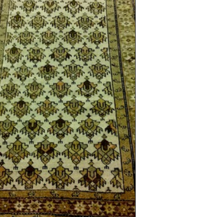
sich in neuem Fenster)
ilder weiter unten für Bilder in höherer Auflösung
 ca. 1910
s
 cm
sch / durchgemustert