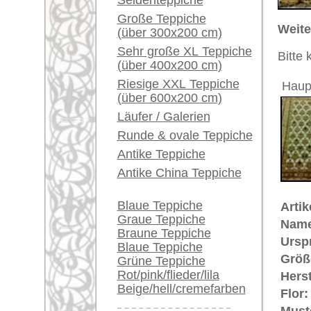
Ein kleines Teppich-
Grundfarbe:
beige
Glossar...
Bemerkungen:
Unikat. H
Händler können ihre
Der Flor
großen Teppiche hier
verkaufen
€ 2.100
Preis (inkl. MwSt.):
Info Center
Voraussichtliche Lieferzeit:
Häufige Fragen (FAQ)
4 - 8 Werktage
AGB
Bestellvorgang
in
Lieferung und Zahlung
Widerrufsrecht
Mehr über die Provenienz Shirv
Datenschutz
Shirvan (auch: "Shirvan") befindet
dem kleinen
Kaukasus
in
Aserba
Gebiet südwestlich von Kuba und 
von der Qualität und auch von der
kaukasischen
Teppichen. Er zeich
geometrische Musterung, durch die
Feinheit der Knüpfung, welche a
ermöglicht. Während beim Kuba Te
beim Shirvan nebeneinander und d
Shirvan auch entsprechend flacher
Kette (und damit der Fransen). Ein 
sehr groß. Es gibt drei Shirvan-Pr
Struktur einfacher erkannt und geo
Bidjow (seltener und weniger bek