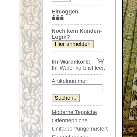
Artikelnummer:
Moderne Teppiche
Orientteppiche
Unifarben/ungemustert
Seidenteppiche
Große Teppiche
Weitere größere Bilder (öffnen 
(über 300x200 cm)
Sehr große XL Teppiche
Bitte klicken Sie auf die kleinen B
(über 400x200 cm)
Riesige XXL Teppiche
Hauptbild
(über 600x200 cm)
Läufer / Galerien
Runde & ovale Teppiche
Antike Teppiche
Antike China Teppiche
Blaue Teppiche
Artikelnummer:
56494
Graue Teppiche
Name/Provenienz:
Shirvan,
Braune Teppiche
Ursprungsland:
Kaukasu
Blaue Teppiche
Größe:
140 x 97
Grüne Teppiche
Rot/pink/flieder/lila
Herstellungsjahr:
ca. 1910
Beige/hell/cremefarben
Flor:
Wolle
Musterung:
geometri