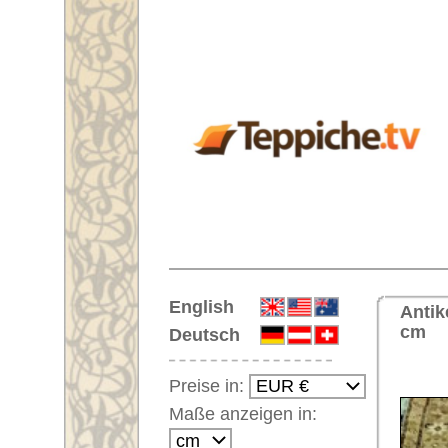
Startseite
English
Antiker Handgeknüpfter Orientt
cm
Deutsch
<< Zu
Preise in:
Maße anzeigen in:
Einloggen
Noch kein Kunden-
Login?
Ihr Warenkorb:
Ihr Warenkorb ist leer.