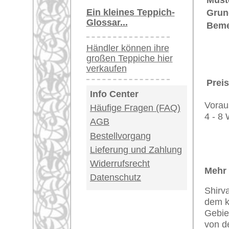
Muster).
Dies ist ein Nomaden-Teppich.
D
"nemein" = weiden. Nomaden sind 
dünn besiedelten Gebieten Asiens
gesamten Hausrat und Zelten zu 
bereits mit unterschiedlichem Erfo
Stämme, die mit ihren Knüpfarbeit
während die Männer Vieh züchten 
sehr beliebt. Dabei werden jedoc
Zeichnung eher außer acht gelas
verleiht und ihn umso beliebter 
Naturfarbstoffen (Pflanzenfarben) 
Teppiche.tv - gro
riesige Auswahl
Kundenservice:
Deutschland / Öst
United Kingdom: 
USA / Canada: +1
Impressum
|
Kont