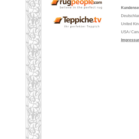
Kundenser
Deutschlan
United Ki
USA / Can
Impressu