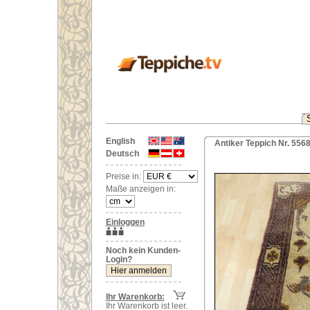
English
Antiker Teppich Nr. 556
Deutsch
Preise in:
Maße anzeigen in:
Einloggen
Noch kein Kunden-
Login?
Ihr Warenkorb:
Ihr Warenkorb ist leer.