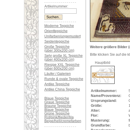
Artikelnummer:
Moderne Teppiche
Orientteppiche
Unifarben/ungemustert
Seidenteppiche
Große Teppiche
Weitere größere Bilder (
(über 300x200 cm)
Bitte klicken Sie auf die 
Sehr große XL Teppiche
(über 400x200 cm)
Hauptbild
Riesige XXL Teppiche
(über 600x200 cm)
Läufer / Galerien
Runde & ovale Teppiche
Antike Teppiche
Antike China Teppiche
Artikelnummer:
Name/Provenienz:
C
Blaue Teppiche
Ursprungsland:
Graue Teppiche
Größe:
Braune Teppiche
Blaue Teppiche
Alter:
a
Grüne Teppiche
Flor:
Rot/pink/flieder/lila
Musterung:
f
Beige/hell/cremefarben
Grundfarbe: