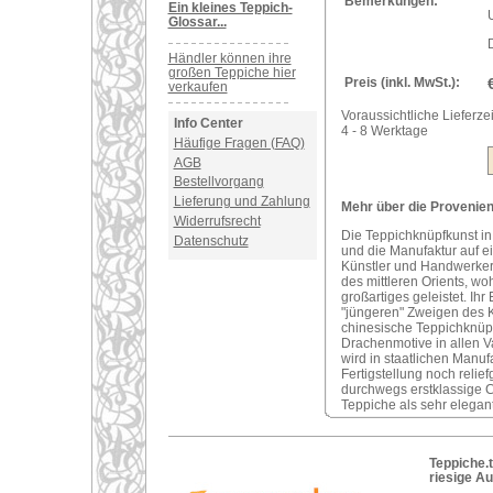
Bemerkungen:
Ein kleines Teppich-
U
Glossar...
Händler können ihre
großen Teppiche hier
Preis (inkl. MwSt.):
verkaufen
Voraussichtliche Lieferzei
Info Center
4 - 8 Werktage
Häufige Fragen (FAQ)
AGB
Bestellvorgang
Lieferung und Zahlung
Mehr über die Provenienz
Widerrufsrecht
Die Teppichknüpfkunst in 
Datenschutz
und die Manufaktur auf e
Künstler und Handwerker
des mittleren Orients, wo
großartiges geleistet. Ihr
"jüngeren" Zweigen des 
chinesische Teppichknüpf
Drachenmotive in allen V
wird in staatlichen Manu
Fertigstellung noch reli
durchwegs erstklassige 
Teppiche als sehr elegan
Teppiche.t
riesige A