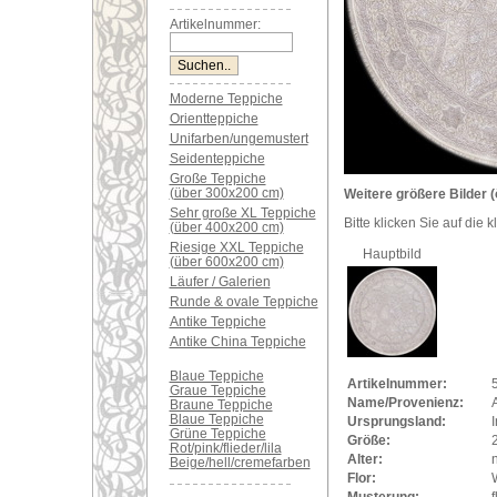
Artikelnummer:
Moderne Teppiche
Orientteppiche
Unifarben/ungemustert
Seidenteppiche
Große Teppiche
(über 300x200 cm)
Weitere größere Bilder (
Sehr große XL Teppiche
Bitte klicken Sie auf die 
(über 400x200 cm)
Riesige XXL Teppiche
Hauptbild
(über 600x200 cm)
Läufer / Galerien
Runde & ovale Teppiche
Antike Teppiche
Antike China Teppiche
Blaue Teppiche
Artikelnummer:
Graue Teppiche
Name/Provenienz:
A
Braune Teppiche
Blaue Teppiche
Ursprungsland:
Grüne Teppiche
Größe:
Rot/pink/flieder/lila
Alter:
Beige/hell/cremefarben
Flor:
Musterung:
f