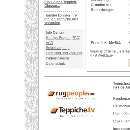
Ein kleines Teppich-
Grundfarbe:
Glossar...
Bemerkungen:
Händler können ihre
großen Teppiche hier
verkaufen
Info Center
Häufige Fragen (FAQ)
Preis (inkl. MwSt.):
AGB
Bestellvorgang
Voraussichtliche Lieferzei
Lieferung und Zahlung
4 - 8 Werktage
Widerrufsrecht
Datenschutz
Teppiche.t
riesige A
Kundenser
Deutschlan
United Ki
USA / Can
Impressu