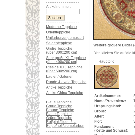
Artikelnummer:
Moderne Teppiche
Orientteppiche
Unifarben/ungemustert
Seidenteppiche
Weitere größere Bilder (
Große Teppiche
(über 300x200 cm)
Bitte klicken Sie auf die 
Sehr große XL Teppiche
Hauptbild
(über 400x200 cm)
Riesige XXL Teppiche
(über 600x200 cm)
Läufer / Galerien
Runde & ovale Teppiche
Antike Teppiche
Antike China Teppiche
Artikelnummer:
Name/Provenienz:
Blaue Teppiche
Ursprungsland:
Graue Teppiche
Braune Teppiche
Größe:
Blaue Teppiche
Alter:
Grüne Teppiche
Flor:
Rot/pink/flieder/lila
Beige/hell/cremefarben
Fundament
(Kette und Schuss):