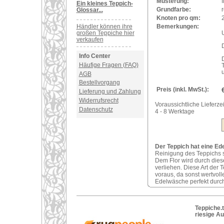
Musterung:
f
Ein kleines Teppich-
Grundfarbe:
r
Glossar...
Knoten pro qm:
Bemerkungen:
Händler können ihre
U
großen Teppiche hier
verkaufen
Info Center
Häufige Fragen (FAQ)
AGB
Bestellvorgang
Preis (inkl. MwSt.):
Lieferung und Zahlung
Widerrufsrecht
Voraussichtliche Lieferzei
Datenschutz
4 - 8 Werktage
Der Teppich hat eine Ed
Reinigung des Teppichs s
Dem Flor wird durch dies
verliehen. Diese Art der
voraus, da sonst wertvol
Edelwäsche perfekt durch
Teppiche.t
riesige A