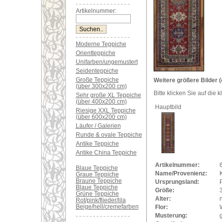
Artikelnummer:
Moderne Teppiche
Orientteppiche
Unifarben/ungemustert
Seidenteppiche
Große Teppiche
Weitere größere Bilder (
(über 300x200 cm)
Bitte klicken Sie auf die 
Sehr große XL Teppiche
(über 400x200 cm)
Hauptbild
Riesige XXL Teppiche
(über 600x200 cm)
Läufer / Galerien
Runde & ovale Teppiche
Antike Teppiche
Antike China Teppiche
Artikelnummer:
Blaue Teppiche
Name/Provenienz:
Graue Teppiche
Braune Teppiche
Ursprungsland:
Blaue Teppiche
Größe:
Grüne Teppiche
Alter:
Rot/pink/flieder/lila
Beige/hell/cremefarben
Flor:
Musterung: