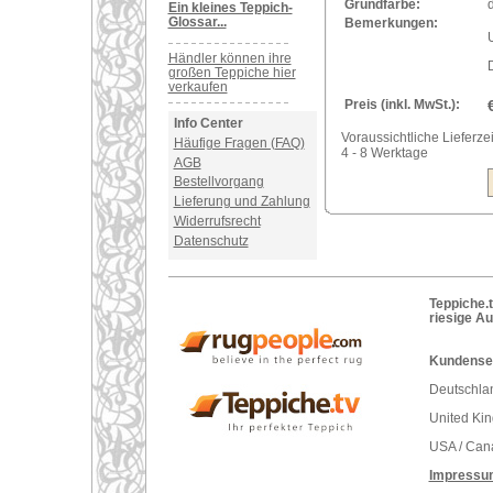
Grundfarbe:
Ein kleines Teppich-
Glossar...
Bemerkungen:
U
Händler können ihre
großen Teppiche hier
verkaufen
Preis (inkl. MwSt.):
Info Center
Voraussichtliche Lieferzei
Häufige Fragen (FAQ)
4 - 8 Werktage
AGB
Bestellvorgang
Lieferung und Zahlung
Widerrufsrecht
Datenschutz
Teppiche.t
riesige A
Kundenser
Deutschlan
United Ki
USA / Can
Impressu