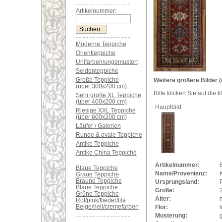
Artikelnummer:
Moderne Teppiche
Orientteppiche
Unifarben/ungemustert
Seidenteppiche
Große Teppiche
Weitere größere Bilder (
(über 300x200 cm)
Bitte klicken Sie auf die 
Sehr große XL Teppiche
(über 400x200 cm)
Hauptbild
Riesige XXL Teppiche
(über 600x200 cm)
Läufer / Galerien
Runde & ovale Teppiche
Antike Teppiche
Antike China Teppiche
Artikelnummer:
Blaue Teppiche
Name/Provenienz:
Graue Teppiche
Braune Teppiche
Ursprungsland:
Blaue Teppiche
Größe:
Grüne Teppiche
Alter:
Rot/pink/flieder/lila
Beige/hell/cremefarben
Flor:
Musterung: