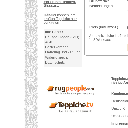
Grundfarbe:
Ein kleines Teppich-
Glossar...
Bemerkungen:
U
Händler können ihre
großen Teppiche hier
verkaufen
Preis (inkl. MwSt.):
Info Center
Voraussichtliche Lieferzei
Häufige Fragen (FAQ)
4 - 8 Werktage
AGB
Bestellvorgang
Lieferung und Zahlung
Widerrufsrecht
Datenschutz
Teppiche.t
riesige A
Kundenser
Deutschlan
United Ki
USA / Can
Impressu