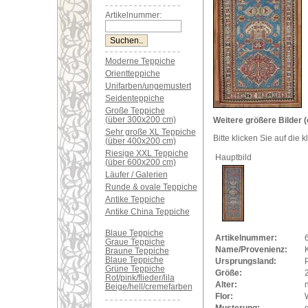
Artikelnummer:
Moderne Teppiche
Orientteppiche
Unifarben/ungemustert
Seidenteppiche
Große Teppiche
(über 300x200 cm)
Weitere größere Bilder (
Sehr große XL Teppiche
Bitte klicken Sie auf die 
(über 400x200 cm)
Riesige XXL Teppiche
Hauptbild
(über 600x200 cm)
Läufer / Galerien
Runde & ovale Teppiche
Antike Teppiche
Antike China Teppiche
Blaue Teppiche
Artikelnummer:
Graue Teppiche
Name/Provenienz:
Braune Teppiche
Blaue Teppiche
Ursprungsland:
Grüne Teppiche
Größe:
Rot/pink/flieder/lila
Alter:
Beige/hell/cremefarben
Flor:
Musterung: