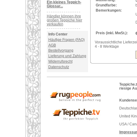
Ein kleines Teppich-
Grundfarbe:
b
Glossar...
Bemerkungen:
U
Händler können ihre
großen Teppiche hier
verkaufen
Preis (inkl. MwSt.):
Info Center
Häufige Fragen (FAQ)
Voraussichtliche Lieferzei
AGB
4 - 8 Werktage
Bestellvorgang
Lieferung und Zahlung
Widerrufsrecht
Datenschutz
Teppiche.t
riesige A
Kundenser
Deutschlan
United Ki
USA / Can
Impressu