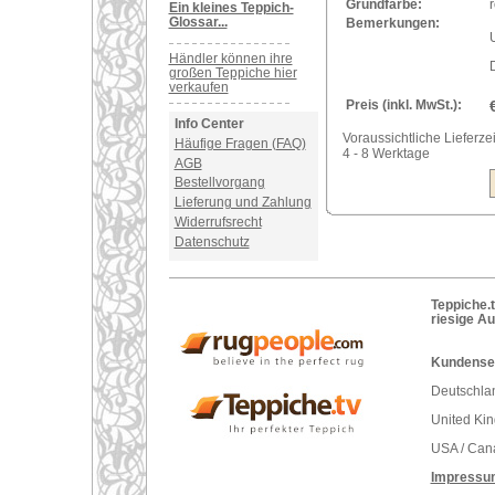
Grundfarbe:
r
Ein kleines Teppich-
Glossar...
Bemerkungen:
U
Händler können ihre
großen Teppiche hier
verkaufen
Preis (inkl. MwSt.):
Info Center
Voraussichtliche Lieferzei
Häufige Fragen (FAQ)
4 - 8 Werktage
AGB
Bestellvorgang
Lieferung und Zahlung
Widerrufsrecht
Datenschutz
Teppiche.t
riesige A
Kundenser
Deutschlan
United Ki
USA / Can
Impressu