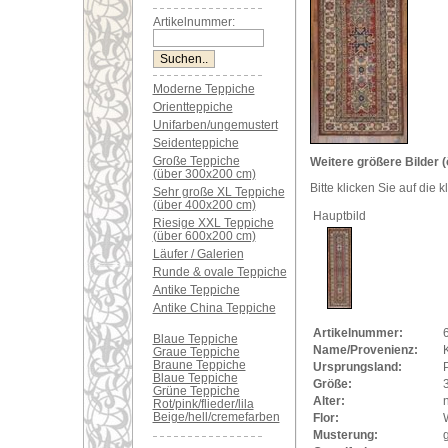
Artikelnummer:
Moderne Teppiche
Orientteppiche
Unifarben/ungemustert
Seidenteppiche
Große Teppiche
Weitere größere Bilder (
(über 300x200 cm)
Bitte klicken Sie auf die 
Sehr große XL Teppiche
(über 400x200 cm)
Hauptbild
Riesige XXL Teppiche
(über 600x200 cm)
Läufer / Galerien
Runde & ovale Teppiche
Antike Teppiche
Antike China Teppiche
Artikelnummer:
Blaue Teppiche
Name/Provenienz:
Graue Teppiche
Braune Teppiche
Ursprungsland:
Blaue Teppiche
Größe:
Grüne Teppiche
Alter:
Rot/pink/flieder/lila
Beige/hell/cremefarben
Flor:
Musterung: