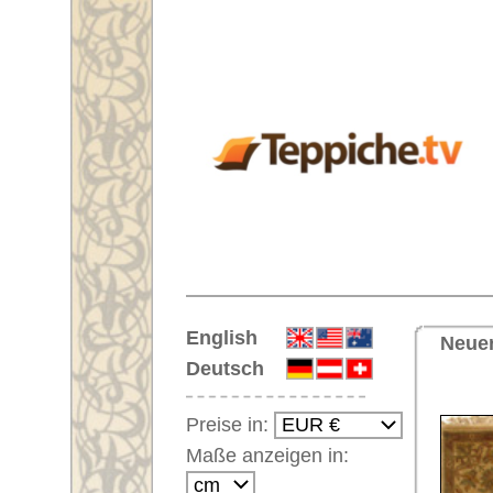
Startseite
English
Neuer Läufer Nr. 58932 Tabriz 
Deutsch
<< Zu
Preise in:
Maße anzeigen in:
Einloggen
Noch kein Kunden-
Login?
Ihr Warenkorb:
Ihr Warenkorb ist leer.