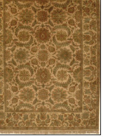
sich in neuem Fenster)
ilder weiter unten für Bilder in höherer Auflösung
mpuls™
 cm (Läufer)
le