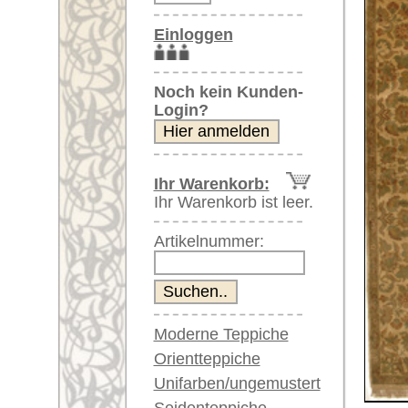
Artikelnummer:
Moderne Teppiche
Orientteppiche
Unifarben/ungemustert
Seidenteppiche
Weitere größere Bilder (öffnen 
Große Teppiche
(über 300x200 cm)
Bitte klicken Sie auf die kleinen B
Sehr große XL Teppiche
(über 400x200 cm)
Hauptbild
Riesige XXL Teppiche
(über 600x200 cm)
Läufer / Galerien
Runde & ovale Teppiche
Antike Teppiche
Antike China Teppiche
Artikelnummer:
58932
Blaue Teppiche
Name/Provenienz:
Tabriz I
Graue Teppiche
Ursprungsland:
Indien
Braune Teppiche
Größe:
312 x 76
Blaue Teppiche
Grüne Teppiche
Alter:
neu
Rot/pink/flieder/lila
Flor:
Wolle
Beige/hell/cremefarben
Fundament
Baumwol
(Kette und Schuss):