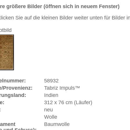
durchgemustert
andgeknüpfter / traditionell orientalischer Teppich
 dieses Teppichs besteht aus Wolle
 Warenkorb
ße moderne Teppiche | neue und antike Orientteppiche -
erreich: +49 (0)40 450 4102
+44 (0)20 7183 4544
 646-688-1335