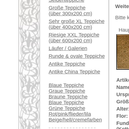
Ein kleines Teppich-
Musterung:
floral / 
Glossar...
Grundfarbe:
beige
Bemerkungen:
Händler können ihre
Unikat. H
großen Teppiche hier
verkaufen
Der Flor
Info Center
€ 1.120
Preis (inkl. MwSt.):
Häufige Fragen (FAQ)
Voraussichtliche Lieferzeit:
AGB
4 - 8 Werktage
Bestellvorgang
Lieferung und Zahlung
in
Widerrufsrecht
Datenschutz
Teppiche.tv - gro
riesige Auswahl
Kundenservice:
Deutschland / Öst
United Kingdom: 
USA / Canada: +1