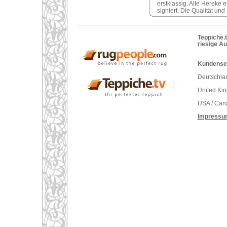
erstklassig. Alte Hereke e
signiert. Die Qualität un
Teppiche.t
riesige A
Kundenser
Deutschlan
United Ki
USA / Can
Impressu