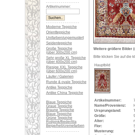
Artikelnummer:
Moderne Teppiche
Orientteppiche
Unifarben/ungemustert
Seidenteppiche
Große Teppiche
Weitere größere Bilder (
(über 300x200 cm)
Bitte klicken Sie auf die 
Sehr große XL Teppiche
(über 400x200 cm)
Hauptbild
Riesige XXL Teppiche
(über 600x200 cm)
Läufer / Galerien
Runde & ovale Teppiche
Antike Teppiche
Antike China Teppiche
Artikelnummer:
Blaue Teppiche
Name/Provenienz:
Graue Teppiche
Braune Teppiche
Ursprungsland:
Blaue Teppiche
Größe:
Grüne Teppiche
Alter:
Rot/pink/flieder/lila
Beige/hell/cremefarben
Flor:
Musterung:
f