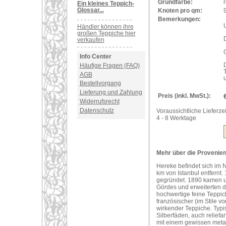
Grundfarbe:
r
Ein kleines Teppich-
Glossar...
Knoten pro qm:
Bemerkungen:
U
Händler können ihre
großen Teppiche hier
verkaufen
Info Center
Häufige Fragen (FAQ)
AGB
Bestellvorgang
Lieferung und Zahlung
Preis (inkl. MwSt.):
Widerrufsrecht
Datenschutz
Voraussichtliche Lieferzei
4 - 8 Werktage
Mehr über die Provenien
Hereke befindet sich im
km von Istanbul entfernt.
gegründet. 1890 kamen u
Gördes und erweiterten di
hochwertige feine Teppic
französischer (im Stile v
wirkender Teppiche. Typi
Silberfäden, auch reliefa
mit einem gewissen metal