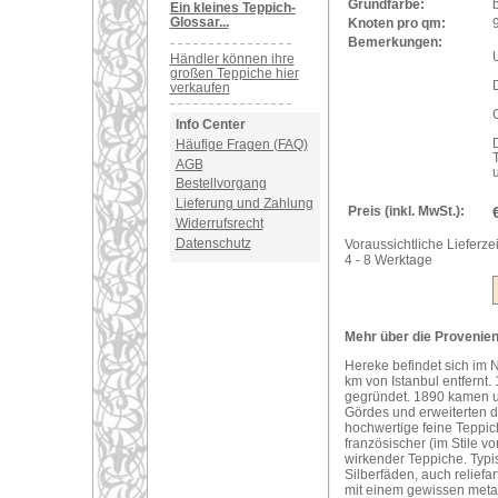
Grundfarbe:
b
Ein kleines Teppich-
Glossar...
Knoten pro qm:
Bemerkungen:
U
Händler können ihre
großen Teppiche hier
verkaufen
Info Center
Häufige Fragen (FAQ)
AGB
Bestellvorgang
Lieferung und Zahlung
Preis (inkl. MwSt.):
Widerrufsrecht
Datenschutz
Voraussichtliche Lieferzei
4 - 8 Werktage
Mehr über die Provenien
Hereke befindet sich im
km von Istanbul entfernt.
gegründet. 1890 kamen u
Gördes und erweiterten di
hochwertige feine Teppic
französischer (im Stile v
wirkender Teppiche. Typi
Silberfäden, auch reliefa
mit einem gewissen metal