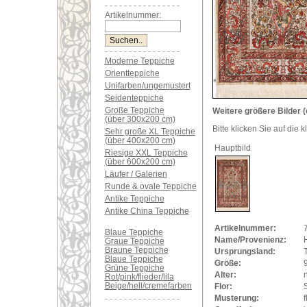
Artikelnummer:
Moderne Teppiche
Orientteppiche
Unifarben/ungemustert
Seidenteppiche
Große Teppiche
Weitere größere Bilder (
(über 300x200 cm)
Bitte klicken Sie auf die 
Sehr große XL Teppiche
(über 400x200 cm)
Hauptbild
Riesige XXL Teppiche
(über 600x200 cm)
Läufer / Galerien
Runde & ovale Teppiche
Antike Teppiche
Antike China Teppiche
Artikelnummer:
Blaue Teppiche
Name/Provenienz:
Graue Teppiche
Braune Teppiche
Ursprungsland:
Blaue Teppiche
Größe:
Grüne Teppiche
Alter:
Rot/pink/flieder/lila
Beige/hell/cremefarben
Flor:
Musterung:
f