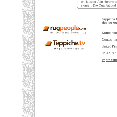
erstklassig. Alte Hereke e
signiert. Die Qualität un
Teppiche.t
riesige A
Kundenser
Deutschlan
United Ki
USA / Can
Impressu