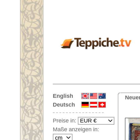
Startseite
English
Neuer Handgeknüpfter Orienttep
Deutsch
<< Zu
Preise in:
Maße anzeigen in:
Einloggen
Noch kein Kunden-
Login?
Ihr Warenkorb:
Ihr Warenkorb ist leer.