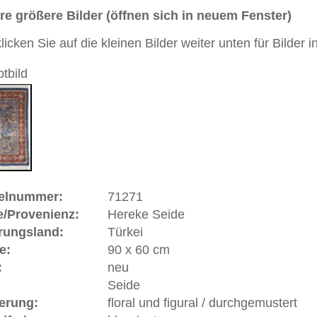
andgeknüpfter / traditionell orientalischer Teppich
 dieses Teppichs besteht aus Seide
tive, Lebensbaum
eppich hat insgesamt ca. 513.000 Knoten. Erfahrene
nüpfer benötigten zur Fertigstellung dieses Teppichs
 684 Stunden oder 76 Werktage.
 Warenkorb
e | Türkei
ten der Türkei am Golf von Izmit am Marmarameer etwa 60
rde unter Sultan Abd-ul Medjid eine Manufaktur für Stoffe
tan Abd-ul Hamid Knüpfmeister aus
Sivas
, Manisa und
ei/Färberei und richteten eine Knüpferei ein, in der
pft wurden. Es waren und sind meist Varianten persischer,
 XV und Louis XVI der
Savonnerie
) und türkischer elegant
ereke-Teppiche sind z.B. eingewebte Gold- und Silberfäden,
sehr hochwertige und feine Seidenteppiche (oft mit einem