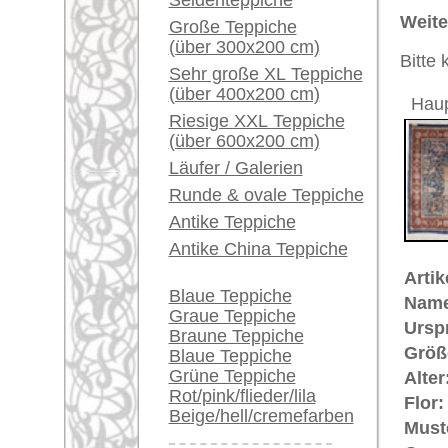
Grundfarbe:
blau / rot
Ein kleines Teppich-
Knoten pro qm:
950.000
Glossar...
Bemerkungen:
Unikat. H
Händler können ihre
großen Teppiche hier
Der Flor
verkaufen
Vogelmo
Info Center
Dieser T
Häufige Fragen (FAQ)
Teppichk
ungefähr
AGB
Bestellvorgang
€ 1.910
Preis (inkl. MwSt.):
Lieferung und Zahlung
Widerrufsrecht
Voraussichtliche Lieferzeit:
Datenschutz
4 - 8 Werktage
in
Mehr über die Provenienz Herek
Hereke befindet sich im Nordwes
km von Istanbul entfernt. 1844 wu
gegründet. 1890 kamen unter Sul
Gördes und erweiterten die Spinner
hochwertige feine Teppiche geknü
französischer (im Stile von Louis
wirkender Teppiche. Typisch für H
auch reliefartige Strukturen und 