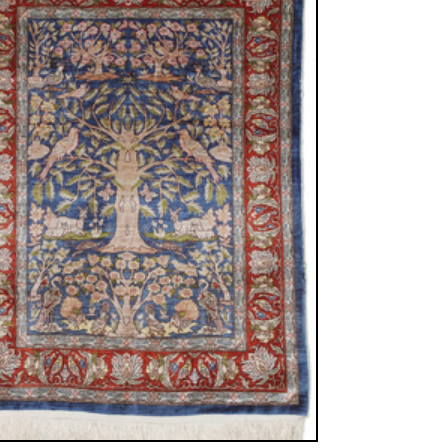
sich in neuem Fenster)
ilder weiter unten für Bilder in höherer Auflösung
Seide
cm
d figural / durchgemustert