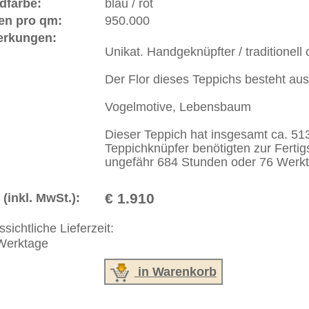
 verwendete Wolle ist fast ausnahmslos erstklassig. Alte
e. Sie sind oft, aber nicht immer, signiert. Die Qualität
che ist buchstäblich legendär.
ße moderne Teppiche | neue und antike Orientteppiche -
erreich: +49 (0)40 450 4102
+44 (0)20 7183 4544
 646-688-1335
akt
|
Geschäftsbedingungen