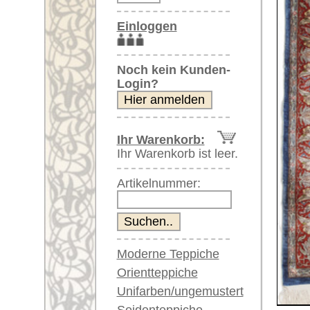
Artikelnummer:
Moderne Teppiche
Orientteppiche
Unifarben/ungemustert
Seidenteppiche
Weitere größere Bilder (öffnen 
Große Teppiche
(über 300x200 cm)
Bitte klicken Sie auf die kleinen B
Sehr große XL Teppiche
(über 400x200 cm)
Hauptbild
Riesige XXL Teppiche
(über 600x200 cm)
Läufer / Galerien
Runde & ovale Teppiche
Antike Teppiche
Antike China Teppiche
Artikelnummer:
71271
Blaue Teppiche
Name/Provenienz:
Hereke 
Graue Teppiche
Ursprungsland:
Türkei
Braune Teppiche
Größe:
90 x 60 
Blaue Teppiche
Grüne Teppiche
Alter:
neu
Rot/pink/flieder/lila
Flor:
Seide
Beige/hell/cremefarben
Musterung:
floral un