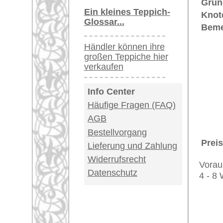
gewissen metallischen Glanz). Die
Hereke erreichen heute Spitzenpreis
und Schönheit echter Hereke Teppi
Teppiche.tv - gro
riesige Auswahl
Kundenservice:
Deutschland / Öst
United Kingdom: 
USA / Canada: +1
Impressum
|
Kont