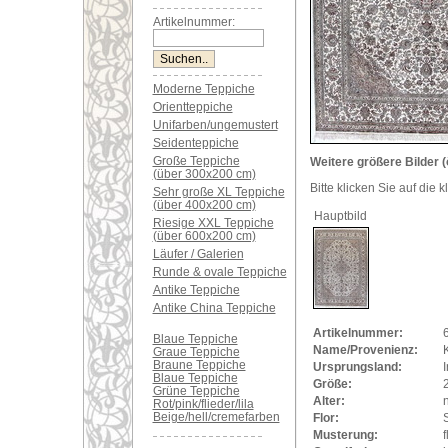
Artikelnummer:
Moderne Teppiche
Orientteppiche
Unifarben/ungemustert
Seidenteppiche
Große Teppiche
Weitere größere Bilder (
(über 300x200 cm)
Bitte klicken Sie auf die 
Sehr große XL Teppiche
(über 400x200 cm)
Hauptbild
Riesige XXL Teppiche
(über 600x200 cm)
Läufer / Galerien
Runde & ovale Teppiche
Antike Teppiche
Antike China Teppiche
Artikelnummer:
Blaue Teppiche
Name/Provenienz:
Graue Teppiche
Braune Teppiche
Ursprungsland:
Blaue Teppiche
Größe:
Grüne Teppiche
Alter:
Rot/pink/flieder/lila
Beige/hell/cremefarben
Flor:
Musterung:
f