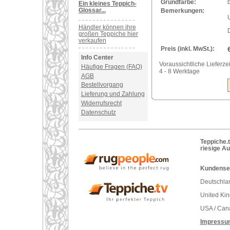
Grundfarbe:
Ein kleines Teppich-
Glossar...
Bemerkungen:
U
Händler können ihre
großen Teppiche hier
verkaufen
Preis (inkl. MwSt.):
Info Center
Voraussichtliche Lieferzei
Häufige Fragen (FAQ)
4 - 8 Werktage
AGB
Bestellvorgang
Lieferung und Zahlung
Widerrufsrecht
Datenschutz
Teppiche.t
riesige A
Kundenser
Deutschlan
United Ki
USA / Can
Impressu