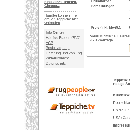
Grundfarbe:
Ein kleines Teppich-
Glossar...
Bemerkungen:
U
Händler können ihre
großen Teppiche hier
verkaufen
Preis (inkl. MwSt.):
Info Center
Voraussichtliche Lieferzei
Häufige Fragen (FAQ)
4 - 8 Werktage
AGB
Bestellvorgang
Lieferung und Zahlung
Widerrufsrecht
Datenschutz
Teppiche.t
riesige A
Kundenser
Deutschlan
United Ki
USA / Can
Impressu