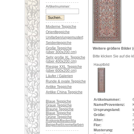
Artikelnummer:
Moderne Teppiche
Orientteppiche
Unifarben/ungemustert
Seidenteppiche
Große Teppiche
Weitere größere Bilder (
(über 300x200 cm)
Bitte klicken Sie auf die 
Sehr große XL Teppiche
(über 400x200 cm)
Hauptbild
Riesige XXL Teppiche
(über 600x200 cm)
Läufer / Galerien
Runde & ovale Teppiche
Antike Teppiche
Antike China Teppiche
Artikelnummer:
Blaue Teppiche
Name/Provenienz:
Graue Teppiche
Braune Teppiche
Ursprungsland:
Blaue Teppiche
Größe:
Grüne Teppiche
Alter:
Rot/pink/flieder/lila
Beige/hell/cremefarben
Flor:
Musterung:
f