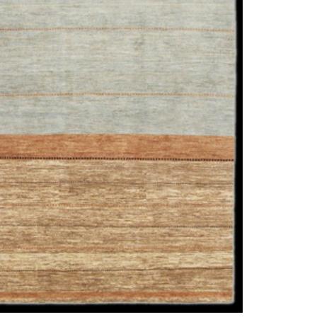
sich in neuem Fenster)
ilder weiter unten für Bilder in höherer Auflösung
drittes Gesamtbild
Nahansicht
zweite Nahansicht
Ecke
Sicht aus Gegenrichtung
Flor
 Vision™