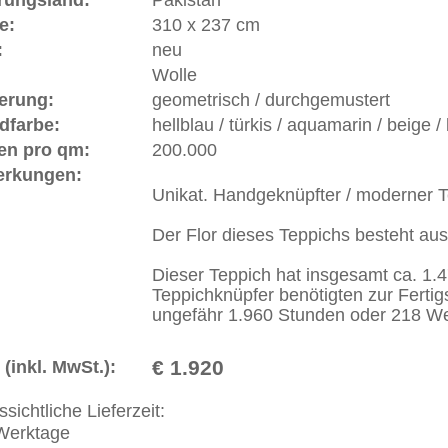
erreich: +49 (0)40 450 4102
+44 (0)20 7183 4544
 646-688-1335
akt
|
Geschäftsbedingungen