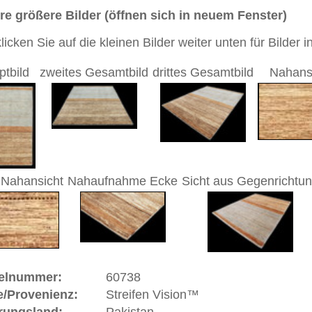
7 cm
sch / durchgemustert
/ türkis / aquamarin / beige / braun
Handgeknüpfter / moderner Teppich
 dieses Teppichs besteht aus Wolle
eppich hat insgesamt ca. 1.470.000 Knoten. Erfahrene
nüpfer benötigten zur Fertigstellung dieses Teppichs
 1.960 Stunden oder 218 Werktage.
 Warenkorb
ße moderne Teppiche | neue und antike Orientteppiche -