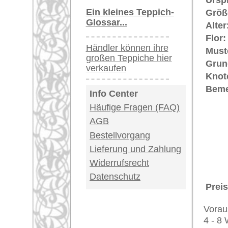
Deutschland / Öst
United Kingdom: 
USA / Canada: +1
Impressum
|
Kont