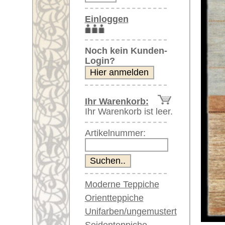
Artikelnummer:
Moderne Teppiche
Orientteppiche
Unifarben/ungemustert
Seidenteppiche
Weitere größere Bilder (öffnen 
Große Teppiche
(über 300x200 cm)
Bitte klicken Sie auf die kleinen B
Sehr große XL Teppiche
(über 400x200 cm)
Hauptbild
zweites Gesamtbild
Riesige XXL Teppiche
(über 600x200 cm)
Läufer / Galerien
Runde & ovale Teppiche
Antike Teppiche
Antike China Teppiche
dritte Nahansicht
Nahaufnahme 
Blaue Teppiche
Graue Teppiche
Braune Teppiche
Blaue Teppiche
Grüne Teppiche
Rot/pink/flieder/lila
Artikelnummer:
60738
Beige/hell/cremefarben
Name/Provenienz:
Streifen
Ursprungsland:
Pakistan