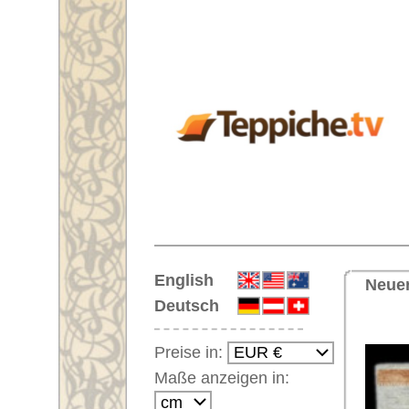
Startseite
English
Neuer Teppich Nr. 60738 Streif
Deutsch
<< Zu
Preise in:
Maße anzeigen in:
Einloggen
Noch kein Kunden-
Login?
Ihr Warenkorb:
Ihr Warenkorb ist leer.