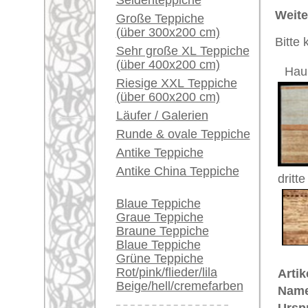
Ein kleines Teppich-
Größe:
310 x 23
Glossar...
Alter:
neu
Flor:
Wolle
Händler können ihre
Musterung:
geometri
großen Teppiche hier
Grundfarbe:
hellblau 
verkaufen
Knoten pro qm:
200.000
Bemerkungen:
Info Center
Unikat. 
Häufige Fragen (FAQ)
Der Flor
AGB
Bestellvorgang
Dieser T
Lieferung und Zahlung
Teppichk
ungefähr
Widerrufsrecht
Datenschutz
€ 1.920
Preis (inkl. MwSt.):
Voraussichtliche Lieferzeit:
4 - 8 Werktage
in
Teppiche.tv - gro
riesige Auswahl
Kundenservice: