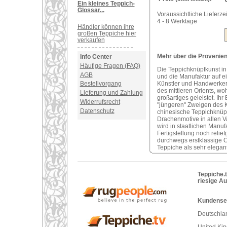
Ein kleines Teppich-
Glossar...
Voraussichtliche Lieferzei
4 - 8 Werktage
Händler können ihre
großen Teppiche hier
verkaufen
Mehr über die Provenienz
Info Center
Häufige Fragen (FAQ)
Die Teppichknüpfkunst in 
AGB
und die Manufaktur auf e
Künstler und Handwerker
Bestellvorgang
des mittleren Orients, wo
Lieferung und Zahlung
großartiges geleistet. Ihr
Widerrufsrecht
"jüngeren" Zweigen des 
Datenschutz
chinesische Teppichknüpf
Drachenmotive in allen V
wird in staatlichen Manu
Fertigstellung noch reli
durchwegs erstklassige 
Teppiche als sehr elegan
Teppiche.t
riesige A
Kundenser
Deutschlan