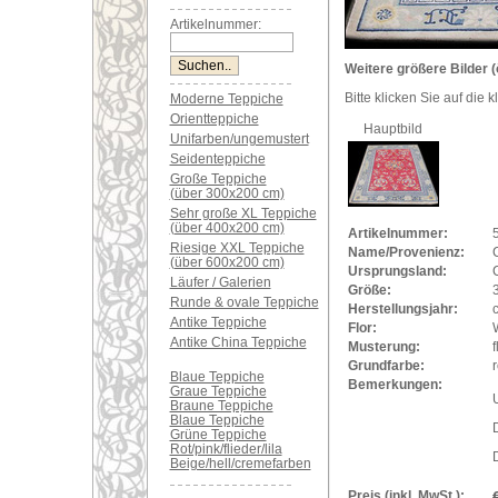
Artikelnummer:
Weitere größere Bilder (
Bitte klicken Sie auf die 
Moderne Teppiche
Orientteppiche
Hauptbild
Unifarben/ungemustert
Seidenteppiche
Große Teppiche
(über 300x200 cm)
Sehr große XL Teppiche
(über 400x200 cm)
Artikelnummer:
Riesige XXL Teppiche
Name/Provenienz:
(über 600x200 cm)
Ursprungsland:
Läufer / Galerien
Größe:
Runde & ovale Teppiche
Herstellungsjahr:
Antike Teppiche
Flor:
Antike China Teppiche
Musterung:
f
Grundfarbe:
r
Blaue Teppiche
Bemerkungen:
Graue Teppiche
U
Braune Teppiche
Blaue Teppiche
Grüne Teppiche
Rot/pink/flieder/lila
D
Beige/hell/cremefarben
Preis (inkl. MwSt.):