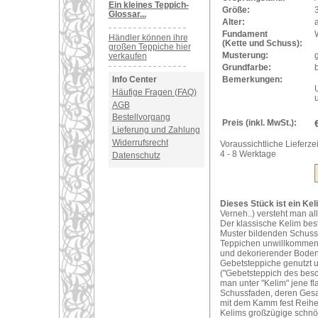
Ein kleines Teppich-
Größe:
Glossar...
Alter:
a
Fundament
Händler können ihre
(Kette und Schuss):
großen Teppiche hier
Musterung:
verkaufen
Grundfarbe:
Bemerkungen:
Info Center
Häufige Fragen (FAQ)
AGB
Bestellvorgang
Preis (inkl. MwSt.):
Lieferung und Zahlung
Widerrufsrecht
Voraussichtliche Lieferzei
4 - 8 Werktage
Datenschutz
Dieses Stück ist ein Kel
Verneh..) versteht man al
Der klassische Kelim bes
Muster bildenden Schuss
Teppichen unwillkommene 
und dekorierender Bodenb
Gebetsteppiche genutzt 
("Gebetsteppich des bes
man unter "Kelim" jene f
Schussfaden, deren Gesam
mit dem Kamm fest Reihe
Kelims großzügige schnör