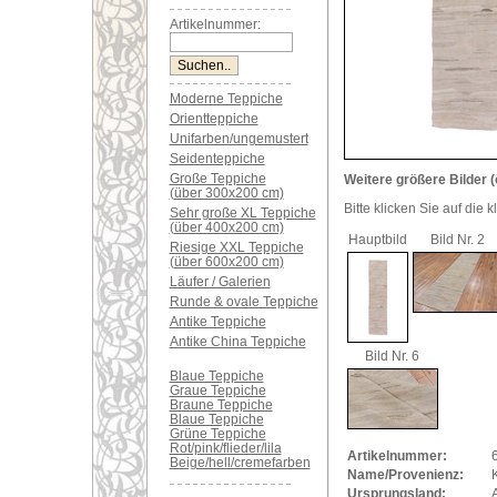
Artikelnummer:
Moderne Teppiche
Orientteppiche
Unifarben/ungemustert
Seidenteppiche
Große Teppiche
Weitere größere Bilder (
(über 300x200 cm)
Bitte klicken Sie auf die 
Sehr große XL Teppiche
(über 400x200 cm)
Hauptbild
Bild Nr. 2
Riesige XXL Teppiche
(über 600x200 cm)
Läufer / Galerien
Runde & ovale Teppiche
Antike Teppiche
Antike China Teppiche
Bild Nr. 6
Blaue Teppiche
Graue Teppiche
Braune Teppiche
Blaue Teppiche
Grüne Teppiche
Rot/pink/flieder/lila
Artikelnummer:
Beige/hell/cremefarben
Name/Provenienz:
K
Ursprungsland: