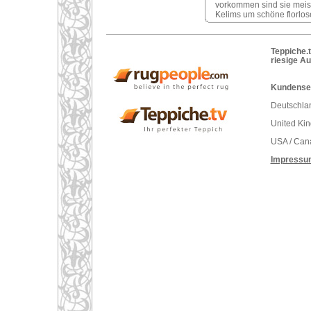
vorkommen sind sie meist s
Kelims um schöne florlose
Teppiche.t
riesige A
Kundenser
Deutschlan
United Ki
USA / Can
Impressu