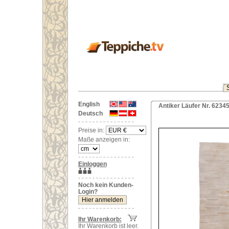
English
Antiker Läufer Nr. 6234
Deutsch
Preise in:
Maße anzeigen in:
Einloggen
Noch kein Kunden-
Login?
Ihr Warenkorb:
Ihr Warenkorb ist leer.