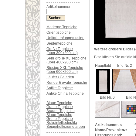
Artikelnummer:
Moderne Teppiche
Orientteppiche
Unifarben/ungemustert
Seidenteppiche
Große Teppiche
Weitere größere Bilder (
(über 300x200 cm)
Bitte klicken Sie auf die 
Sehr große XL Teppiche
(über 400x200 cm)
Hauptbild
Bild Nr. 2
Riesige XXL Teppiche
(über 600x200 cm)
Läufer / Galerien
Runde & ovale Teppiche
Antike Teppiche
Antike China Teppiche
Bild Nr. 6
Bild N
Blaue Teppiche
Graue Teppiche
Braune Teppiche
Blaue Teppiche
Grüne Teppiche
Rot/pink/flieder/lila
Artikelnummer:
Beige/hell/cremefarben
Name/Provenienz:
Ursprungsland: