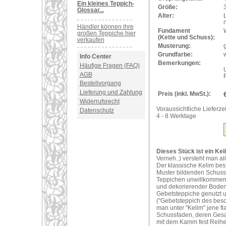
Ein kleines Teppich-
Größe:
Glossar...
Alter:
Händler können ihre
Fundament
großen Teppiche hier
(Kette und Schuss):
verkaufen
Musterung:
Grundfarbe:
w
Info Center
Bemerkungen:
Häufige Fragen (FAQ)
U
AGB
Bestellvorgang
Lieferung und Zahlung
Preis (inkl. MwSt.):
Widerrufsrecht
Voraussichtliche Lieferzei
Datenschutz
4 - 8 Werktage
Dieses Stück ist ein Kel
Verneh..) versteht man al
Der klassische Kelim bes
Muster bildenden Schuss
Teppichen unwillkommene 
und dekorierender Bodenb
Gebetsteppiche genutzt 
("Gebetsteppich des bes
man unter "Kelim" jene f
Schussfaden, deren Gesam
mit dem Kamm fest Reihe