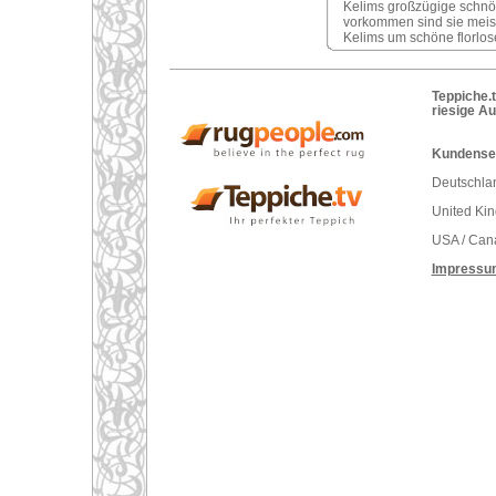
Kelims großzügige schnör
vorkommen sind sie meist s
Kelims um schöne florlose
Teppiche.t
riesige A
Kundenser
Deutschlan
United Ki
USA / Can
Impressu