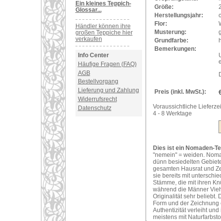
Ein kleines Teppich-
Größe:
Glossar...
Herstellungsjahr:
Flor:
Händler können ihre
Musterung:
großen Teppiche hier
verkaufen
Grundfarbe:
h
Bemerkungen:
Info Center
Häufige Fragen (FAQ)
AGB
Bestellvorgang
Lieferung und Zahlung
Preis (inkl. MwSt.):
Widerrufsrecht
Voraussichtliche Lieferzei
Datenschutz
4 - 8 Werktage
Dies ist ein Nomaden-Te
"nemein" = weiden. Nomad
dünn besiedelten Gebiete
gesamten Hausrat und Ze
sie bereits mit unterschi
Stämme, die mit ihren Kn
während die Männer Vieh
Originalität sehr belieb
Form und der Zeichnung 
Authentizität verleiht u
meistens mit Naturfarbsto