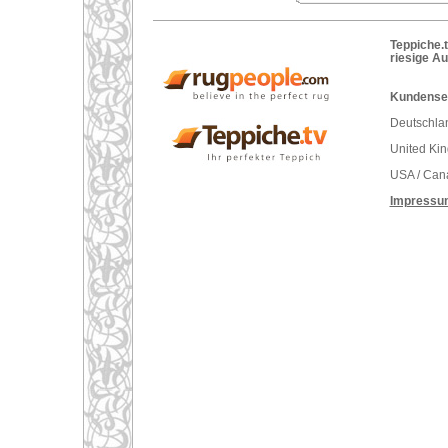
Teppiche.t
riesige A
Kundenser
Deutschlan
United Ki
USA / Can
Impressu