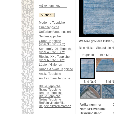
Artikelnummer:
Moderne Teppiche
Orientteppiche
Unifarben/ungemustert
Seidenteppiche
Große Teppiche
Weitere größere Bilder (
(über 300x200 cm)
Bitte klicken Sie auf die 
Sehr große XL Teppiche
(über 400x200 cm)
Hauptbild
Bild Nr. 2
Riesige XXL Teppiche
(über 600x200 cm)
Läufer / Galerien
Runde & ovale Teppiche
Antike Teppiche
Antike China Teppiche
Bild Nr. 6
Bild N
Blaue Teppiche
Graue Teppiche
Braune Teppiche
Blaue Teppiche
Grüne Teppiche
Rot/pink/flieder/lila
Artikelnummer:
Beige/hell/cremefarben
Name/Provenienz:
Ursprungsland: