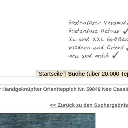
Suche
(über 20.000 Teppiche)
Noch Fragen? FAQ...
ppich Nr. 59849 Neo Cassiani™ Afghanistan 202 x 151
rück zu den Suchergebnissen