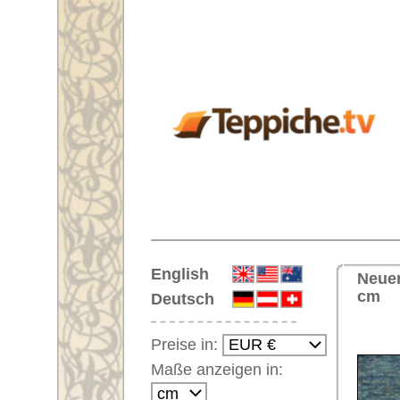
Startseite
English
Neuer Handgeknüpfter Orientte
cm
Deutsch
<< Zu
Preise in:
Maße anzeigen in:
Einloggen
Noch kein Kunden-
Login?
Ihr Warenkorb:
Ihr Warenkorb ist leer.