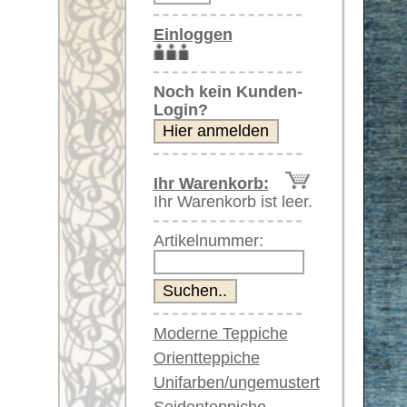
Artikelnummer:
Moderne Teppiche
Orientteppiche
Unifarben/ungemustert
Seidenteppiche
Große Teppiche
Weitere größere Bilder (öffnen 
(über 300x200 cm)
Sehr große XL Teppiche
Bitte klicken Sie auf die kleinen B
(über 400x200 cm)
Riesige XXL Teppiche
Hauptbild
(über 600x200 cm)
Läufer / Galerien
Runde & ovale Teppiche
Antike Teppiche
Antike China Teppiche
Blaue Teppiche
Artikelnummer:
59849
Graue Teppiche
Name/Provenienz:
Neo Cas
Braune Teppiche
Ursprungsland:
Afghanis
Blaue Teppiche
Größe:
202 x 15
Grüne Teppiche
Rot/pink/flieder/lila
Alter:
neu
Beige/hell/cremefarben
Flor:
Wolle
Musterung:
geometri