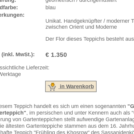
erreich: +49 (0)40 450 4102
+44 (0)20 7183 4544
 646-688-1335
akt
|
Geschäftsbedingungen