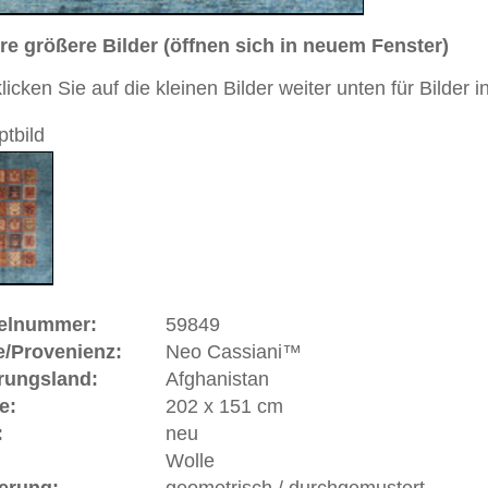
Handgeknüpfter / moderner Teppich mit Übergangsdesign
 Orient und Moderne
 dieses Teppichs besteht aus Wolle
 Warenkorb
ich um einen sogenannten
"Gartenteppich"
oder
und unter Kennern auch als "Cheschti" bezeichnet. Die
ellt aufwendige Gartenanlagen aus der Vogelperspektive
 stammen aus dem 16. Jahrhundert, Vorbild war der
 Khosrow" des Sassanidenkönigs. Die Teppiche sind in
ergräben durchzogen. In den Schnittpunkten befinden sich
al auch Springbrunnen wiedergegeben werden. Die Gräben
chwimmen) sind von Büschen und Blumen flankiert.
n Ausdruck der besonderen Liebe der Perser zur floralen
legten Gärten gipfelte.
ße moderne Teppiche | neue und antike Orientteppiche -