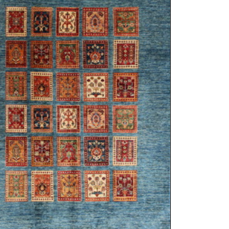
sich in neuem Fenster)
ilder weiter unten für Bilder in höherer Auflösung
siani™
tan
1 cm
sch / durchgemustert