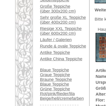
Ein kleines Teppich-
Grundfarbe:
blau
Glossar...
Bemerkungen:
Unikat. 
zwischen
Händler können ihre
großen Teppiche hier
Der Flor
verkaufen
€ 1.350
Preis (inkl. MwSt.):
Info Center
Häufige Fragen (FAQ)
Voraussichtliche Lieferzeit:
AGB
4 - 8 Werktage
Bestellvorgang
in
Lieferung und Zahlung
Widerrufsrecht
Datenschutz
Bei diesem Teppich handelt es s
"Felderteppich"
, im persischen 
Musterung von Gartenteppichen st
dar. Die ältesten Gartenteppiche
sagenhafte Teppich "Frühling des
Felder eingeteilt, meist von Wass
häufig Bassins, in denen manchm
(in denen oft Fische und Enten s
Insgesamt sind Gartenteppiche ei
Schönheit, die in fantastisch ange
Teppiche.tv - gro
riesige Auswahl