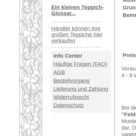
Kundenservice:
Deutschland / Öst
United Kingdom: 
USA / Canada: +1
Impressum
|
Kont