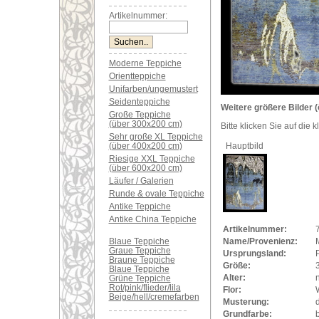
Artikelnummer:
Moderne Teppiche
Orientteppiche
Unifarben/ungemustert
Seidenteppiche
Weitere größere Bilder (
Große Teppiche
(über 300x200 cm)
Bitte klicken Sie auf die 
Sehr große XL Teppiche
(über 400x200 cm)
Hauptbild
Riesige XXL Teppiche
(über 600x200 cm)
Läufer / Galerien
Runde & ovale Teppiche
Antike Teppiche
Antike China Teppiche
Artikelnummer:
Blaue Teppiche
Name/Provenienz:
Graue Teppiche
Ursprungsland:
Braune Teppiche
Größe:
Blaue Teppiche
Alter:
Grüne Teppiche
Rot/pink/flieder/lila
Flor:
Beige/hell/cremefarben
Musterung:
Grundfarbe:
b