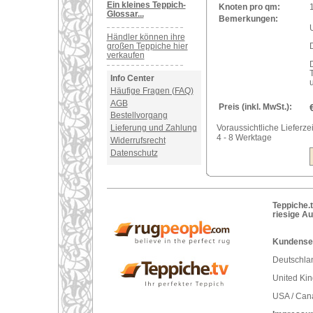
Ein kleines Teppich-
Knoten pro qm:
Glossar...
Bemerkungen:
Händler können ihre
großen Teppiche hier
verkaufen
Info Center
Häufige Fragen (FAQ)
AGB
Preis (inkl. MwSt.):
Bestellvorgang
Voraussichtliche Lieferzei
Lieferung und Zahlung
4 - 8 Werktage
Widerrufsrecht
Datenschutz
Teppiche.t
riesige A
Kundenser
Deutschlan
United Ki
USA / Can