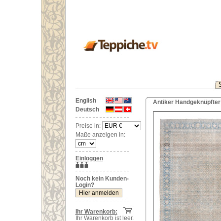
English
Antiker Handgeknüpfter 
Deutsch
Preise in:
Maße anzeigen in:
Einloggen
Noch kein Kunden-
Login?
Ihr Warenkorb:
Ihr Warenkorb ist leer.