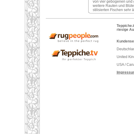
von vier gebogenen und g
weitere Rauten und Blüt
stilisierten Fischen sehr 
Teppiche.t
riesige A
Kundenser
Deutschlan
United Ki
USA / Can
Impressu