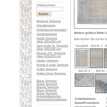
Artikelnummer:
Moderne Teppiche
Orientteppiche
Unifarben/ungemustert
Weitere größere Bilder (
Seidenteppiche
Große Teppiche
Bitte klicken Sie auf die 
(über 300x200 cm)
Sehr große XL Teppiche
Hauptbild
Bild Nr. 2
B
(über 400x200 cm)
Riesige XXL Teppiche
(über 600x200 cm)
Läufer / Galerien
Runde & ovale Teppiche
Antike Teppiche
Bild Nr. 6
Bild Nr. 
Antike China Teppiche
Blaue Teppiche
Graue Teppiche
Braune Teppiche
Blaue Teppiche
Grüne Teppiche
Rot/pink/flieder/lila
Artikelnummer:
Beige/hell/cremefarben
Name/Provenienz:
T