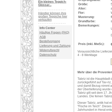
Ursprungsland:
I
Ein kleines Teppich-
Größe:
Glossar...
Alter:
a
Flor:
Händler können ihre
großen Teppiche hier
Musterung:
verkaufen
Grundfarbe:
s
Bemerkungen:
Info Center
U
Häufige Fragen (FAQ)
AGB
Bestellvorgang
Preis (inkl. MwSt.):
Lieferung und Zahlung
Widerrufsrecht
Voraussichtliche Lieferzei
Datenschutz
4 - 8 Werktage
Mehr über die Provenienz 
Tabriz ist die Hauptstadt
zurückgeführt auf Tav-riz
und damit Bezug nimmt a
der Überlieferung wurde 
Tabriz gilt seit dem 17. 
Landes. Die feinen Tabriz
Dieser Tabriz, antik hat e
"Fische im Teich". Diese
Jahrhundert in Herat ents